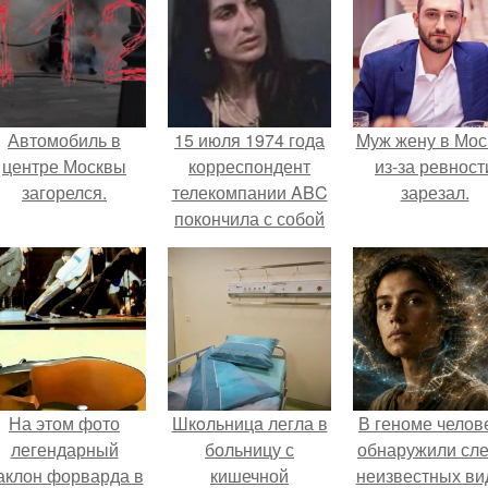
Автомобиль в
15 июля 1974 года
Mуж жену в Мос
центре Москвы
корреспондент
из-за ревност
загорелся.
телекомпании ABC
зарезал.
покончила с собой
в прямом эфире.
На этом фото
Шкoльницa легла в
В геноме челов
легендарный
больницу с
обнаружили сл
аклон форварда в
кишечной
неизвестных ви