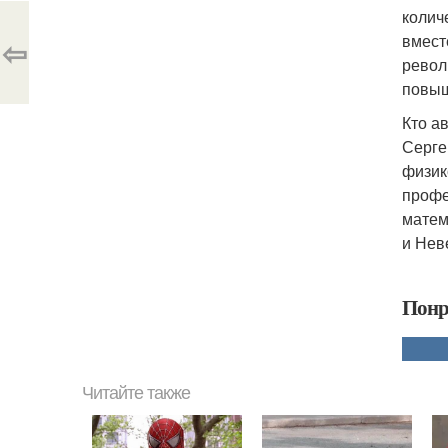
колич
вмест
⇦
револ
повыш
Кто ав
Серге
физик
профе
матем
и Нев
Понр
Читайте также