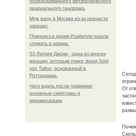
полиэндокринного метаболического
овариального синдрома.
Mуж жену в Москве из-за ревности
зарезал.
Принцесса дании Изабелла пошла
служить в армию.
53-Летняя Джоке - одна из многих
женщин, которым помог фонд Spijt
van Tattoo, основанный в
Сегод
Роттердаме.
огран
Чего ждать после прививки:
От от
основные симптомы и
частн
рекомендации
извес
размы
Почем
Сколь