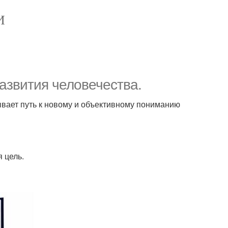
И
азвития человечества.
ывает путь к новому и объективному пониманию
 цель.