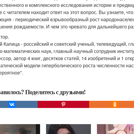
ественного и комплексного исследования истории и предви
е с читателем находит ответ на этот вопрос. Вы узнаете, ч
юция - периодический взрывообразный рост народонаселен
ения рождаемости. И чем это чревато для дальнейшего ра
тор.
й Капица - российский и советский ученый, телеведущий, г
о-математических наук, главный научный сотрудник институ
ссор, автор 4 книг, десятков статей, 14 изобретений и 1 о
атической модели гиперболического роста численности на
ероятное".
авилось? Поделитесь с друзьями!