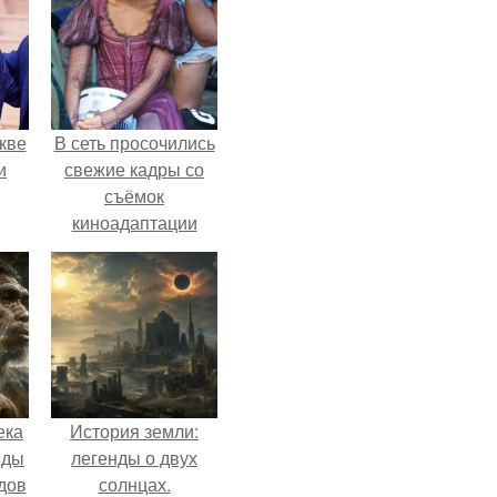
кве
В сеть просочились
и
свежие кадры со
съёмок
киноадаптации
"Рапунцель", и всё
внимание
моментально
оказалось
приковано к Тиган
крофт.
ека
История земли:
еды
легенды о двух
дов
солнцах.