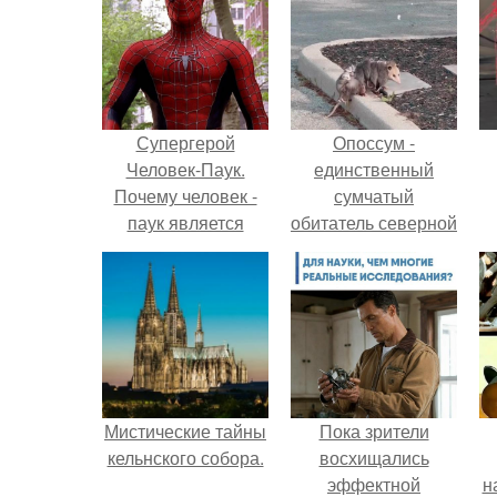
Супергерой
Опоссум -
Человек-Паук.
единственный
Почему человек -
сумчатый
паук является
обитатель северной
одним из
америки.
сильнейших
супергероев
вселенной Marvel?
Мистические тайны
Пока зрители
кельнского собора.
восхищались
эффектной
н