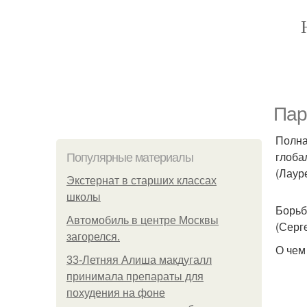
Пар
Полна
глоба
Популярные материалы
(Лаур
Экстернат в старших классах
школы
Борьб
Автомобиль в центре Москвы
(Серг
загорелся.
О чем 
33-Летняя Алиша макдугалл
принимала препараты для
похудения на фоне