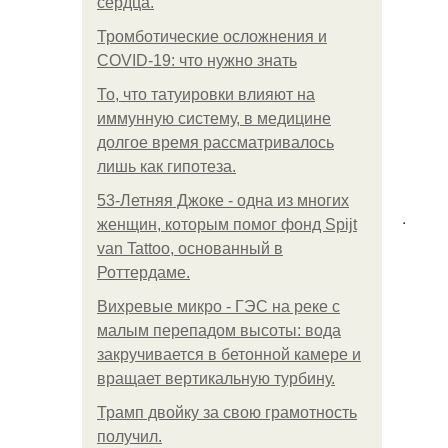
сердца.
Тромботические осложнения и
COVID-19: что нужно знать
То, что татуировки влияют на
иммунную систему, в медицине
долгое время рассматривалось
лишь как гипотеза.
53-Летняя Джоке - одна из многих
.
женщин, которым помог фонд Spijt
van Tattoo, основанный в
Роттердаме.
Вихревые микро - ГЭС на реке с
малым перепадом высоты: вода
закручивается в бетонной камере и
вращает вертикальную турбину.
Трамп двойку за свою грамотность
получил.