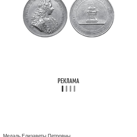
Медаль Елизаветы Петровны