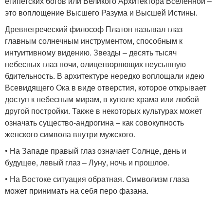
египетских богов или Великого Архитектора Вселенной –
это воплощение Высшего Разума и Высшей Истины.
Древнегреческий философ Платон называл глаз
главным солнечным инструментом, способным к
интуитивному видению. Звезды – десять тысяч
небесных глаз ночи, олицетворяющих неусыпную
бдительность. В архитектуре нередко воплощали идею
Всевидящего Ока в виде отверстия, которое открывает
доступ к небесным мирам, в куполе храма или любой
другой постройки. Также в некоторых культурах может
означать существо-андрогина – как совокупность
женского символа внутри мужского.
• На Западе правый глаз означает Солнце, день и
будущее, левый глаз – Луну, ночь и прошлое.
• На Востоке ситуация обратная. Символизм глаза
может принимать на себя перо фазана.