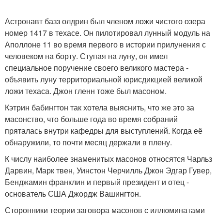
Астронавт базз олдрин был членом ложи чистого озера
номер 1417 в техасе. Он пилотировал лунный модуль на
Аполлоне 11 во время первого в истории прилунения с
человеком на борту. Ступая на луну, он имел
специальное поручение своего великого мастера -
объявить луну территориальной юрисдикцией великой
ложи техаса. Джон гленн тоже был масоном.
Кэтрин бабингтон так хотела выяснить, что же это за
масонство, что больше года во время собраний
пряталась внутри кафедры для выступлений. Когда её
обнаружили, то почти месяц держали в плену.
К числу наиболее знаменитых масонов относятся Чарльз
Дарвин, Марк твен, Уинстон Черчилль Джон Эдгар Гувер,
Бенджамин франклин и первый президент и отец -
основатель США Джордж Вашингтон.
Сторонники теории заговора масонов с иллюминатами