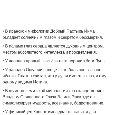
• В иранской мифологии Добрый Пастырь Йима
обладает солнечным глазом и секретом бессмертия.
• В исламе глаз сердца является духовным центром,
местом абсолютного интеллекта и просветления.
• У японцев правый глаз Иза-наги породил бога Луны.
• У народов Океании солнце – это большое глазное
яблоко. Платон считал, что у души имеется глаз, и ему
одному видима Истина.
• В шумеро-семитской мифологии глаз олицетворяет
Владыку Священного Глаза Эа или Энки, где он
символизирует мудрость, всезнание, бодрствование.
• У финикийцев Кронос имел два открытых и два