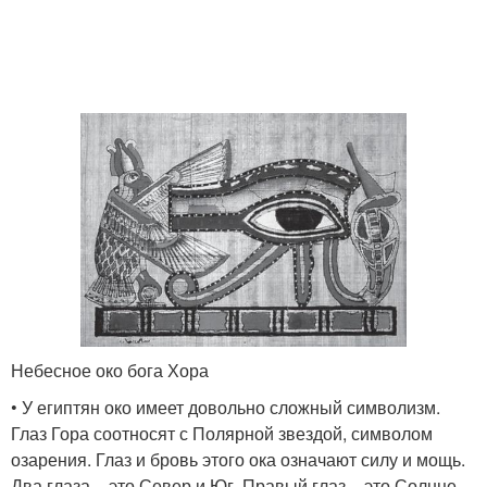
Небесное око бога Хора
• У египтян око имеет довольно сложный символизм.
Глаз Гора соотносят с Полярной звездой, символом
озарения. Глаз и бровь этого ока означают силу и мощь.
Два глаза – это Север и Юг. Правый глаз – это Солнце,