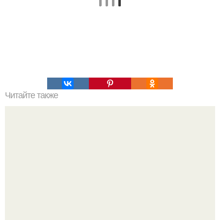
Читайте также
Наука Что это простыми словами. Что такое
антиматерия?