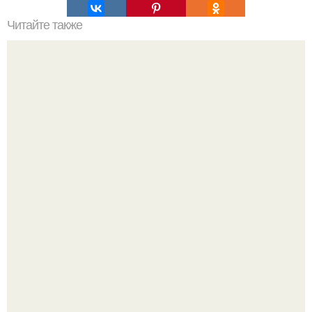
Читайте также
Как защитить себя от коронавируса на мероприятиях: 14
проверенных способов
Язык дятла - необычный природный механизм.