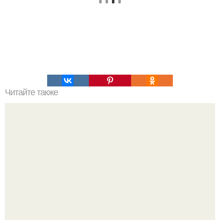
Читайте также
Ученые это "Открытием Века назвали"!