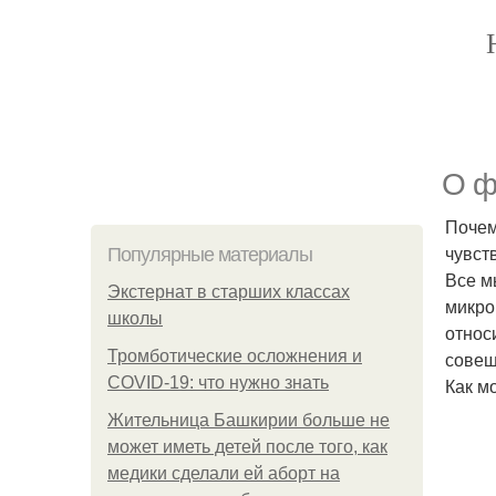
О ф
Почем
чувст
Популярные материалы
Все м
Экстернат в старших классах
микро
школы
относ
Тромботические осложнения и
совещ
COVID-19: что нужно знать
Как м
Жительница Башкирии больше не
может иметь детей после того, как
медики сделали ей аборт на