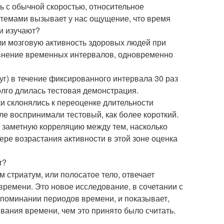
 с обычной скоростью, относительное
темами вызывает у нас ощущение, что время
и изучают?
ли мозговую активность здоровых людей при
внение временных интервалов, одновременно
г) в течение фиксированного интервала 30 раз
олго длилась тестовая демонстрация.
ки склонялись к переоценке длительности
ле воспринимали тестовый, как более короткий.
 заметную корреляцию между тем, насколько
ере возрастания активности в этой зоне оценка
т?
 стриатум, или полосатое тело, отвечает
времени. Это новое исследование, в сочетании с
апоминании периодов времени, и показывает,
вания времени, чем это принято было считать.