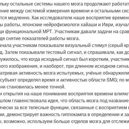
льку остальные системы нашего мозга продолжают работать
ние между системой измерения времени и остальными сис
тся медленно. Как исследователи наше восприятие времен
ы работы, японские нейрофизиологи хайаши и Иври, изуча
и функциональной МРТ. Участникам давали задачи на сра
дя снятие показателей работы мозга.
ачала участникам показывали визуальный стимул (серый кру
д. Затем показывали тестовый сигнал, и спрашивали, как д
ужилось, что когда исходный сигнал был коротким, участни
вого изображения, и наоборот, при длинном исходном сигна
атривая активность мозга испытуемых, учёные обнаружили
 субъект определял время и активностью области SMG; по м
ни становилась менее точной.
ти открытия на наше понимание восприятия времени влияю
шлом главенствовала идея, что область мозга под названием
ически за все телесные функции, связанные с восприятием 
ми, демонстрирует важность гиппокампа в определении и з
ы, возможно, используем больше отделов мозга для отслежи