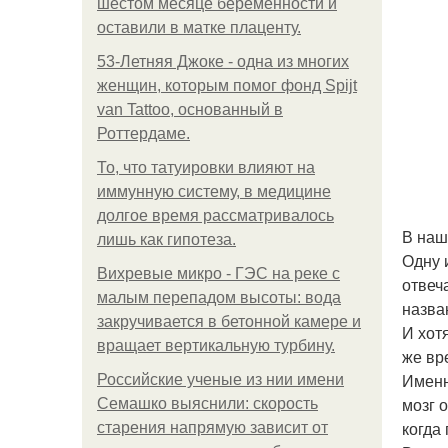
шестом месяце беременности и
оставили в матке плаценту.
53-Летняя Джоке - одна из многих
женщин, которым помог фонд Spijt
van Tattoo, основанный в
Роттердаме.
То, что татуировки влияют на
иммунную систему, в медицине
долгое время рассматривалось
В наш
лишь как гипотеза.
Одну 
Вихревые микро - ГЭС на реке с
отвеч
малым перепадом высоты: вода
назва
закручивается в бетонной камере и
И хот
вращает вертикальную турбину.
же вр
Именн
Российские ученые из нии имени
мозг 
Семашко выяснили: скорость
когда
старения напрямую зависит от