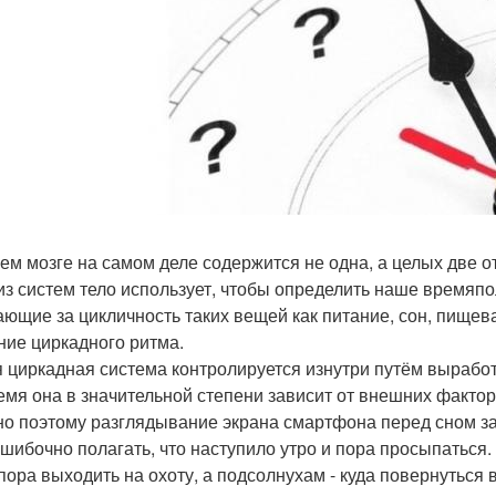
ем мозге на самом деле содержится не одна, а целых две 
из систем тело использует, чтобы определить наше времяпо
ающие за цикличность таких вещей как питание, сон, пищев
ние циркадного ритма.
я циркадная система контролируется изнутри путём выработ
емя она в значительной степени зависит от внешних факто
о поэтому разглядывание экрана смартфона перед сном зат
ошибочно полагать, что наступило утро и пора просыпатьс
 пора выходить на охоту, а подсолнухам - куда повернуться в