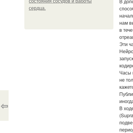
В доп
состояния сосудов и работы
спосо
сердца.
начал
нам в
в теч
отреа
Эти ч
Нейро
запус
кодир
Часы 
не то
кажет
Публи
иногда
⇦
В ход
(Supr
подве
перио