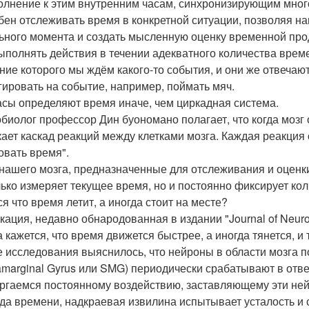
олнение к этим внутренним часам, синхронизирующим мног
бен отслеживать время в конкретной ситуации, позволяя на
ьного момента и создать мысленную оценку временной прод
ыполнять действия в течении адекватного количества врем
ение которого мы ждём какого-то события, и они же отвечаю
гировать на событие, например, поймать мяч.
асы определяют время иначе, чем циркадная система.
биолог профессор Дин буономано полагает, что когда моз
кает каскад реакций между клетками мозга. Каждая реакция 
овать время".
нашего мозга, предназначенные для отслеживания и оценки
лько измеряет текущее время, но и постоянно фиксирует к
ся что время летит, а иногда стоит на месте?
кация, недавно обнародованная в издании "Journal of Neuro
 кажется, что время движется быстрее, а иногда тянется, и 
е исследования выяснилось, что нейроны в области мозга 
amarginal Gyrus или SMG) периодически срабатывают в отв
ргаемся постоянному воздействию, заставляющему эти ней
да времени, надкраевая извилина испытывает усталость и 