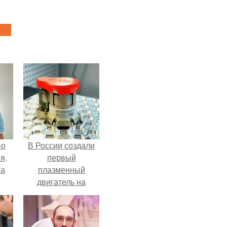
во
В России создали
я,
первый
на
плазменный
двигатель на
криптоне.