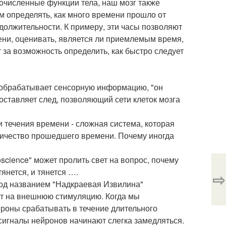
очисленные функции тела, наш мозг также
м определять, как много времени прошло от
олжительности. К примеру, эти часы позволяют
ени, оценивать, является ли приемлемым время,
т за возможность определить, как быстро следует
г обрабатывает сенсорную информацию, "он
оставляет след, позволяющий сети клеток мозга
 течения времени - сложная система, которая
оличество прошедшего времени. Почему иногда
science" может пролить свет на вопрос, почему
тянется, и тянется ….
⇨
под названием "Надкраевая Извилина"
ет на внешнюю стимуляцию. Когда мы
роны срабатывать в течение длительного
сигналы нейронов начинают слегка замедляться.