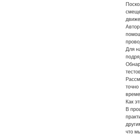
Поско
смеще
движе
Автор
помощ
прово
Для н
подря
Обнар
тесто
Рассм
точно
време
Как э
В про
практ
други
что м