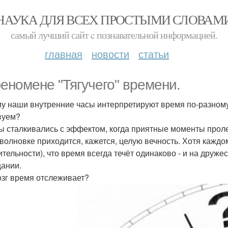
НАУКА ДЛЯ ВСЕХ ПРОСТЫМИ СЛОВАМ
самый лучший сайт c познавательной информацией.
главная
новости
статьи
еномене "Тягучего" времени.
у наши внутренние часы интерпретируют время по-разному 
вуем?
ы сталкивались с эффектом, когда приятные моменты проле
волновке приходится, кажется, целую вечность. Хотя каждо
ительности), что время всегда течёт одинаково - и на друже
ании.
озг время отслеживает?