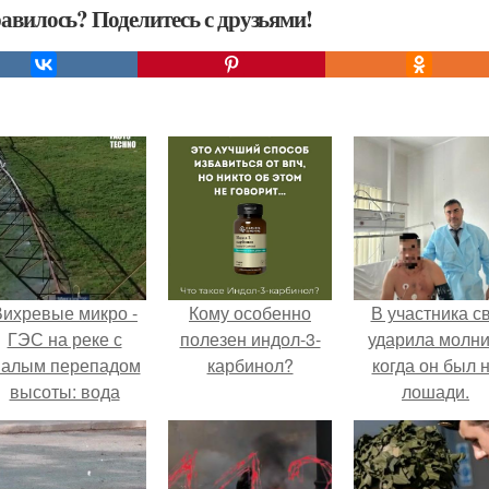
авилось? Поделитесь с друзьями!
Вихревые микро -
Кому особенно
В участника с
ГЭС на реке с
полезен индол-3-
ударила молни
алым перепадом
карбинол?
когда он был 
высоты: вода
лошади.
закручивается в
етонной камере и
вращает