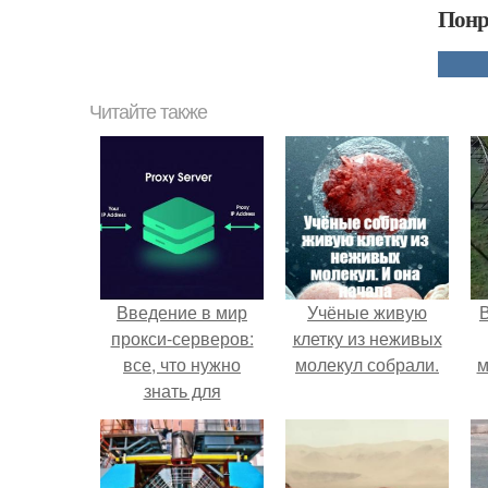
Понр
Читайте также
Введение в мир
Учёные живую
прокси-серверов:
клетку из неживых
все, что нужно
молекул собрали.
м
знать для
начинающих
б