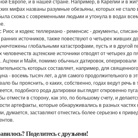
ной Европе, и в нашей стране. Например, в Карелии и в жиг
ских мифах названы разумные обезьяны, которых не стало в
была схожа с современными людьми и утонула в водах всем
е.
с Риос и кодекс теллериано - ременсис - документы, списа
 ранних источников, также повествуют о четырех живших до
уничтожены глобальными катастрофами, пусть и в другой п
их человечеств ацтекские источники отводят от четырех до 
. Ацтеки и Майя, помимо обычных датировок, оперировал
лительность которых составляет, например, для священного г
 туна - восемь тысяч лет, а для самого продолжительного в э
вало бы прояснить, о каких, собственно, годах ведут речь 
еется, подобного рода датировки выглядят откровенно пуг
бы отмести в сторону, как это, по большому счету, и делае
ости артефакты, которые обнаруживались в разных частях
и, думается, заставляют отнестись более серьезно к приве
ентов.
авилось? Поделитесь с друзьями!