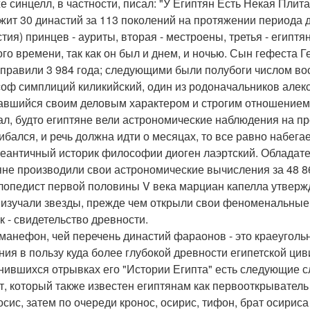
е синцелл, в частности, писал: "У Египтян Есть Некая Плит
жит 30 династий за 113 поколений на протяжении периода д
стия) принцев - ауриты, вторая - местроены, третья - египтя
ого времени, так как он был и днем, и ночью. Сын гефеста Г
 правили 3 984 года; следующими были полубоги числом вос
оф симплиций киликийский, один из родоначальников алек
авшийся своим деловым характером и строгим отношением к
л, будто египтяне вели астрономические наблюдения на пр
ибался, и речь должна идти о месяцах, то все равно набегае
еантичный историк философии диоген лаэртский. Обладатель
яне производили свои астрономические вычисления за 48 86
лопедист первой половины V века марциан капелла утвержд
 изучали звезды, прежде чем открыли свои феноменальные
к - свидетельство древности.
манефон, чей перечень династий фараонов - это краеуголь
ния в пользу куда более глубокой древности египетской цив
нившихся отрывках его "Истории Египта" есть следующие сло
т, который также известен египтянам как первооткрыватель
осис, затем по очереди кронос, осирис, тифон, брат осириса