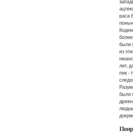
запад
ацтек
раса 
понын
Кодек
более
были 
из эт
нюанс
лет, д
пик -
следо
Разум
было 
древн
людьм
докум
Понр