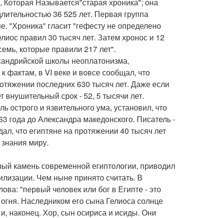
а, Которая Называется"старая хроника"; она
лительностью 36 525 лет. Первая группа
не. "Хроника" гласит "гефесту не определено
елиос правил 30 тысяч лет. Затем хронос и 12
емь, которые правили 217 лет".
сандрийской школы неоплатонизма,
 фактам, в VI веке и вовсе сообщал, что
отяжении последних 630 тысяч лет. Даже если
т внушительный срок - 52, 5 тысячи лет.
 острого и язвительного ума, установил, что
3 года до Александра македонского. Писатель -
ал, что египтяне на протяжении 40 тысяч лет
 знания миру.
ный камень современной египтологии, приводил
илизации. Чем ныне принято считать. В
ва: "первый человек или бог в Египте - это
 огня. Наследником его сына Гелиоса солнце
 и, наконец. Хор, сын осириса и исиды. Они