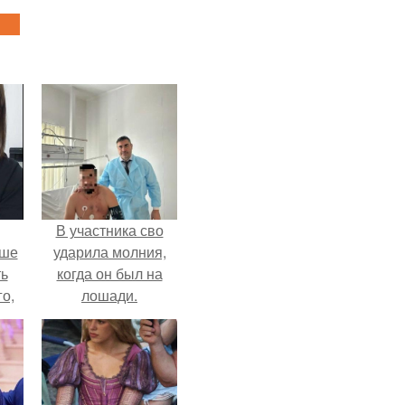
В участника сво
ьше
ударила молния,
ть
когда он был на
го,
лошади.
али
стом
 и
ке