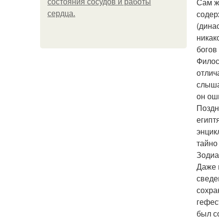
Сам ж
состояния сосудов и работы
содер
сердца.
(дина
никак
богов
Филос
отлич
слыша
он ош
Поздн
египт
энцик
тайно
Зодиа
Даже 
сведе
сохра
гефес
был с