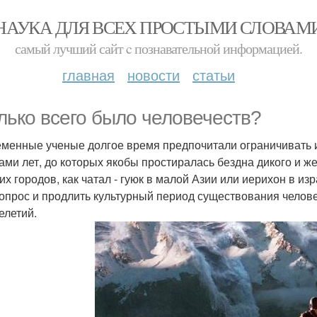
НАУКА ДЛЯ ВСЕХ ПРОСТЫМИ СЛОВАМ
самый лучший сайт c познавательной информацией.
главная
новости
статьи
лько всего было человечеств?
менные ученые долгое время предпочитали ограничивать 
ами лет, до которых якобы простиралась бездна дикого и же
их городов, как чатал - гуюк в малой Азии или иерихон в из
вопрос и продлить культурный период существования челове
елетий.