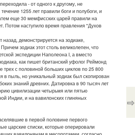
ереходила - от одного к другому, не
 течение 1255 лет правили боги и полубоги, и
 Затем еще 30 мемфисских царей правили на
лет. Потом наступило время правления "Духов
т назад, демонстрируется на зодиаке,
Причем зодиак этот столь великолепен, что
тской экспедиции Наполеона I, а вместо
одиака, как пишет британский уфолог Реймонд
е трех с половиной больших циклов по 25 800
я в пыль, но уникальный зодиак был скопирован
оких знаний древних. Датировка в 90 тысяч лет
орию цивилизации четырьмя или пятью
ной Индии, и на вавилонских глиняных
⇨
населявшие в первой половине первого
мые царские списки, которые оперировали
вших вавилонянам в месопотамии, согласно