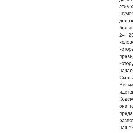
этим 
шумер
долго
больш
241 2
челов
котор
прави
котор
начале
Сколь
Весьм
идет 
Кодек
они п
преда
разве
нашей