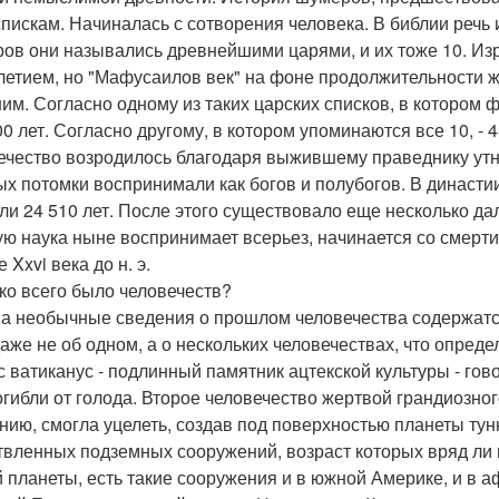
спискам. Начиналась с сотворения человека. В библии речь и
ов они назывались древнейшими царями, и их тоже 10. И
летием, но "Мафусаилов век" на фоне продолжительности ж
им. Согласно одному из таких царских списков, в котором 
00 лет. Согласно другому, в котором упоминаются все 10, - 4
ечество возродилось благодаря выжившему праведнику утн
ых потомки воспринимали как богов и полубогов. В династи
ли 24 510 лет. После этого существовало еще несколько дал
ую наука ныне воспринимает всерьез, начинается со смерт
 Xxvi века до н. э.
ко всего было человечеств?
а необычные сведения о прошлом человечества содержатся
даже не об одном, а о нескольких человечествах, что опред
с ватиканус - подлинный памятник ацтекской культуры - гово
огибли от голода. Второе человечество жертвой грандиозног
нию, смогла уцелеть, создав под поверхностью планеты ту
твленных подземных сооружений, возраст которых вряд ли п
 планеты, есть такие сооружения и в южной Америке, и в аф