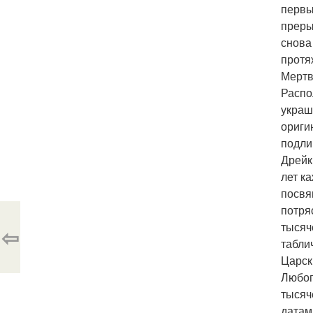
первы
преры
снова
протя
Мертв
Распо
украш
ориги
подли
Дрейк
лет к
посвя
потря
тысяч
⇦
табли
Царск
Любоп
тысяч
датам