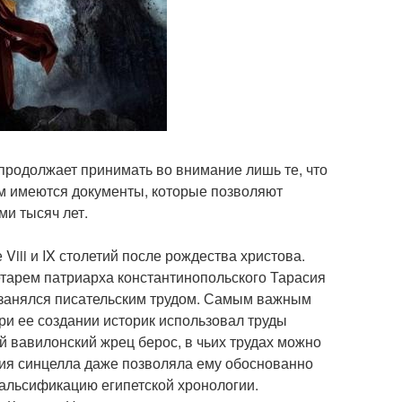
 продолжает принимать во внимание лишь те, что
тем имеются документы, которые позволяют
ми тысяч лет.
iii и IX столетий после рождества христова.
етарем патриарха константинопольского Тарасия
е и занялся писательским трудом. Самым важным
и ее создании историк использовал труды
й вавилонский жрец берос, в чьих трудах можно
гия синцелла даже позволяла ему обоснованно
фальсификацию египетской хронологии.