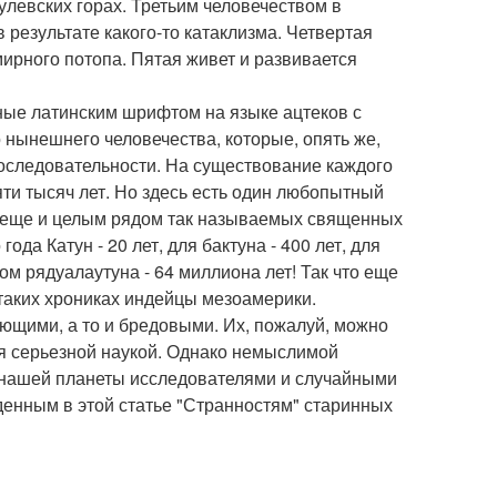
улевских горах. Третьим человечеством в
 результате какого-то катаклизма. Четвертая
ирного потопа. Пятая живет и развивается
нные латинским шрифтом на языке ацтеков с
 нынешнего человечества, которые, опять же,
оследовательности. На существование каждого
пяти тысяч лет. Но здесь есть один любопытный
и еще и целым рядом так называемых священных
ода Катун - 20 лет, для бактуна - 400 лет, для
том рядуалаутуна - 64 миллиона лет! Так что еще
в таких хрониках индейцы мезоамерики.
ающими, а то и бредовыми. Их, пожалуй, можно
тся серьезной наукой. Однако немыслимой
 нашей планеты исследователями и случайными
денным в этой статье "Странностям" старинных