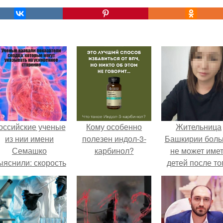
оссийские ученые
Кому особенно
Жительница
из нии имени
полезен индол-3-
Башкирии бол
Семашко
карбинол?
не может име
ыяснили: скорость
детей после то
тарения напрямую
как медики сдел
зависит от
ей аборт на ше
остояния сосудов
месяце
и работы сердца.
беременности
оставили в мат