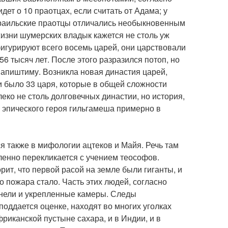
дет о 10 праотцах, если считать от Адама; у
зраильские праотцы отличались необыкновенным
изни шумерских владык кажется не столь уж
фигурируют всего восемь царей, они царствовали
56 тысяч лет. После этого разразился потоп, но
апиштиму. Возникла новая династия царей,
и было 33 царя, которые в общей сложности
еко не столь долговечных династии, но история,
и эпического героя гильгамеша примерно в
 также в мифологии ацтеков и Майя. Речь там
еленно перекликается с учением теософов.
рит, что первой расой на земле были гиганты, и
о пожара стало. Часть этих людей, согласно
ннели и укрепленные камеры. Следы
оддается оценке, находят во многих уголках
риканской пустыне сахара, и в Индии, и в