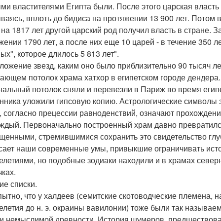
ми властителями Египта были. После этого царская власть п
ваясь, вплоть до бидиса на протяжении 13 900 лет. Потом в
 на 1817 лет другой царский род получил власть в стране.
жении 1790 лет, а после них еще 10 царей - в течение 350 
ых", которое длилось 5 813 лет".
ложение звезд, каким оно было приблизительно 90 тысяч ле
ающем потолок храма хатхор в египетском городе дендера. 
нальный потолок сняли и перевезли в Париж во время египе
нника уложили гипсовую копию. Астрологические символы з
, согласно прецессии равноденствий, означают прохождени
аждый. Первоначально построенный храм давно превратилс
щенными, стремившимися сохранить это свидетельство глуб
сает наши современные умы, привыкшие ограничивать ист
елетиями, но подобные зодиаки находили и в храмах север
чках.
ие списки.
ытно, что у халдеев (семитские скотоводческие племена, 
елетия до н. э. окраины вавилонии) тоже были так называе
и немыслимой древности. История шумеров, предшествова