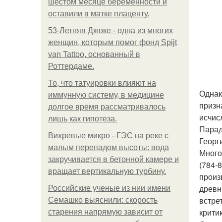
шестом месяце беременности и
оставили в матке плаценту.
53-Летняя Джоке - одна из многих
женщин, которым помог фонд Spijt
van Tattoo, основанный в
Роттердаме.
То, что татуировки влияют на
Однак
иммунную систему, в медицине
призн
долгое время рассматривалось
исчис
лишь как гипотеза.
Парад
Вихревые микро - ГЭС на реке с
Георг
малым перепадом высоты: вода
Много
закручивается в бетонной камере и
(784-
вращает вертикальную турбину.
произ
древн
Российские ученые из нии имени
встре
Семашко выяснили: скорость
крити
старения напрямую зависит от