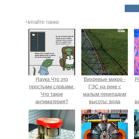
Читайте также
Наука Что это
Вихревые микро -
Р
простыми словами.
ГЭС на реке с
Что такое
малым перепадом
антиматерия?
высоты: вода
в
закручивается в
с
бетонной камере и
вращает
с
вертикальную
турбину.