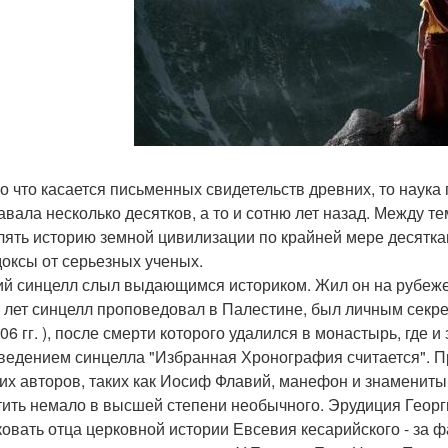
о что касается письменных свидетельств древних, то наука
авала несколько десятков, а то и сотню лет назад. Между 
лять историю земной цивилизации по крайней мере десятка
оксы от серьезных ученых.
ий синцелл слыл выдающимся историком. Жил он на рубеже V
 лет синцелл проповедовал в Палестине, был личным секр
806 гг. ), после смерти которого удалился в монастырь, гд
ведением синцелла "Избранная Хронография считается". Пр
их авторов, таких как Иосиф Флавий, манефон и знамениты
тить немало в высшей степени необычного. Эрудиция Геор
ковать отца церковной истории Евсевия кесарийского - за 