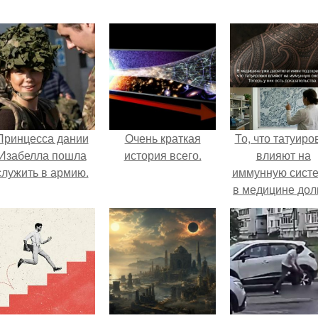
Принцесса дании
Очень краткая
То, что татуиро
Изабелла пошла
история всего.
влияют на
служить в армию.
иммунную систе
в медицине дол
время
рассматривало
лишь как гипоте