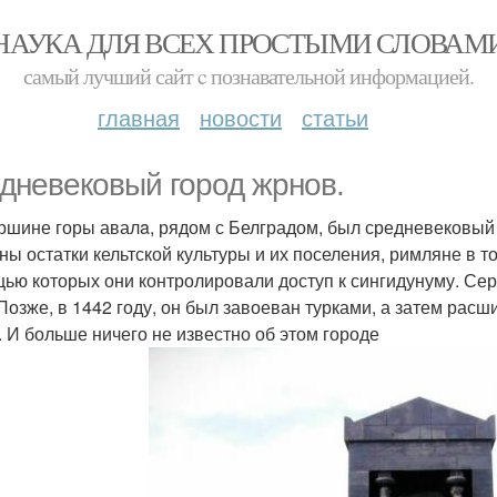
НАУКА ДЛЯ ВСЕХ ПРОСТЫМИ СЛОВАМ
самый лучший сайт c познавательной информацией.
главная
новости
статьи
дневековый город жрнов.
ршине горы авалa, рядом с Белградом, был средневековый
ны остатки кельтской культуры и их поселения, римляне в т
ью которых они контролировали доступ к сингидунуму. Сер
 Позже, в 1442 году, он был завоеван турками, а затем рас
. И больше ничего не известно об этом городе