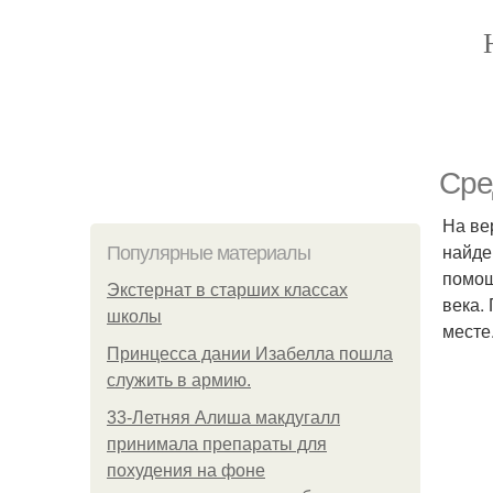
Сре
На ве
найде
Популярные материалы
помощ
Экстернат в старших классах
века.
школы
месте
Принцесса дании Изабелла пошла
служить в армию.
33-Летняя Алиша макдугалл
принимала препараты для
похудения на фоне