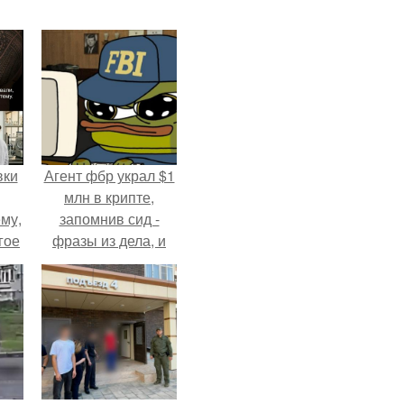
вки
Агент фбр украл $1
млн в крипте,
му,
запомнив сид -
гое
фразы из дела, и
советовался с
сь
Chatgpt, как их
за.
потратить.