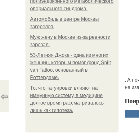
полиэндокринного метаболического
овариального синдрома.
Автомобиль в центре Москвы
загорелся.
Mуж жену в Москве из-за ревности
зарезал.
53-Летняя Джоке - одна из многих
женщин, которым помог фонд Spijt
van Tattoo, основанный в
Роттердаме.
. А п
не из
То, что татуировки влияют на
⇦
иммунную систему, в медицине
Понр
долгое время рассматривалось
лишь как гипотеза.