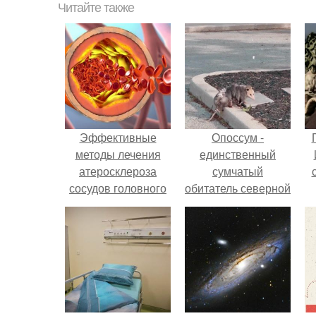
Читайте также
Эффективные
Опоссум -
методы лечения
единственный
атеросклероза
сумчатый
сосудов головного
обитатель северной
мозга и артерий
америки.