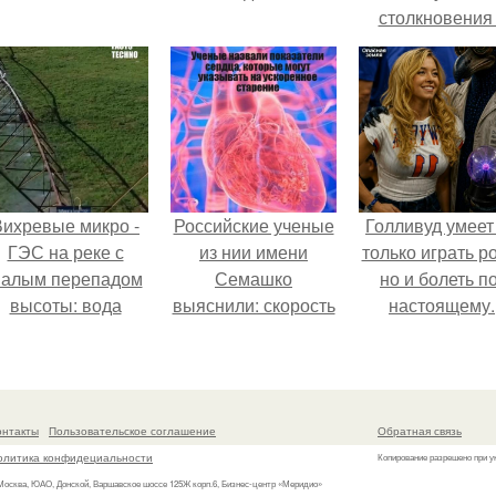
столкновения
обломком Falcon
Вихревые микро -
Российские ученые
Голливуд умеет
ГЭС на реке с
из нии имени
только играть р
алым перепадом
Семашко
но и болеть по
высоты: вода
выяснили: скорость
настоящему.
закручивается в
старения напрямую
етонной камере и
зависит от
вращает
состояния сосудов
вертикальную
и работы сердца.
онтакты
Пользовательское соглашение
Обратная связь
турбину.
олитика конфидециальности
Копирование разрешено при у
 Москва, ЮАО, Донской, Варшавское шоссе 125Ж корп.6, Бизнес-центр «Меридио»