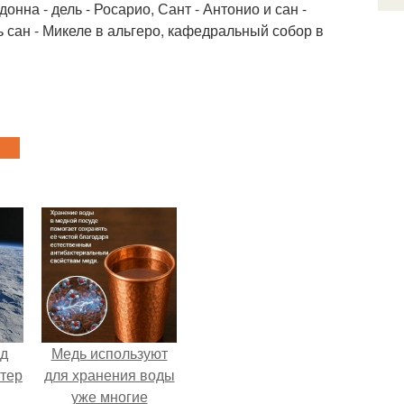
нна - дель - Росарио, Сант - Антонио и сан -
ь сан - Микеле в альгеро, кафедральный собор в
нд
Медь используют
атер
для хранения воды
уже многие