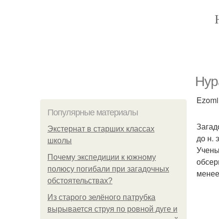
Нур
Ezomir
Популярные материалы
Загад
Экстернат в старших классах
до н.
школы
Учены
Почему экспедиции к южному
обсер
полюсу погибали при загадочных
менее
обстоятельствах?
Из старого зелёного патрубка
вырывается струя по ровной дуге и