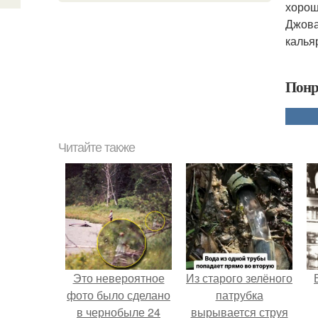
хорош
Джова
калья
Понр
Читайте также
Это невероятное
Из старого зелёного
фото было сделано
патрубка
в чернобыле 24
вырывается струя