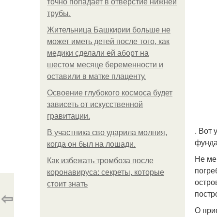
точно попадает в отверстие нижней
трубы.
Жительница Башкирии больше не
может иметь детей после того, как
медики сделали ей аборт на
шестом месяце беременности и
оставили в матке плаценту.
Освоение глубокого космоса будет
зависеть от искусственной
гравитации.
. Вот
В участника сво ударила молния,
фунда
когда он был на лошади.
Не ме
Как избежать тромбоза после
погре
коронавируса: секреты, которые
остро
стоит знать
⇦
постр
О при