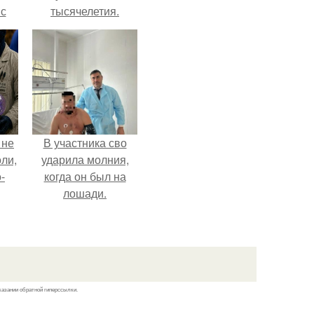
 с
тысячелетия.
 9.
 не
В участника сво
оли,
ударила молния,
-
когда он был на
лошади.
казании обратной гиперссылки.