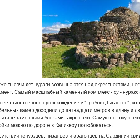
 уже тысячи лет нураги возвышаются над окрестностями, несм
мент. Самый масштабный каменный комплекс - су - нуракси
нее таинственное происхождение у "Гробниц Гигантов", ко
бальных камер доходили до пятнадцати метров в длину и дв
витяне каменными блоками закрывали. Самую высокую плит
ойки можно по дороге в Капикеру полюбоваться.
сутствии генуэзцев, пизанцев и арагонцев на Сардинии св