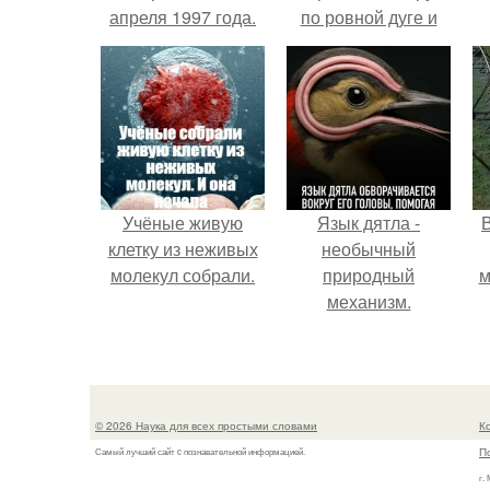
апреля 1997 года.
по ровной дуге и
точно попадает в
отверстие нижней
трубы.
Учёные живую
Язык дятла -
клетку из неживых
необычный
молекул собрали.
природный
м
механизм.
б
© 2026 Наука для всех простыми словами
К
П
Самый лучший сайт c познавательной информацией.
г.