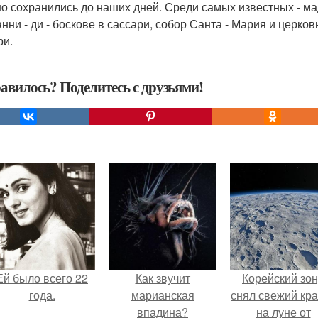
о сохранились до наших дней. Среди самых известных - мадо
нни - ди - боскове в сассари, собор Санта - Мария и церков
ри.
авилось? Поделитесь с друзьями!
Ей было всего 22
Как звучит
Корейский зо
года.
марианская
снял свежий кр
впадина?
на луне от