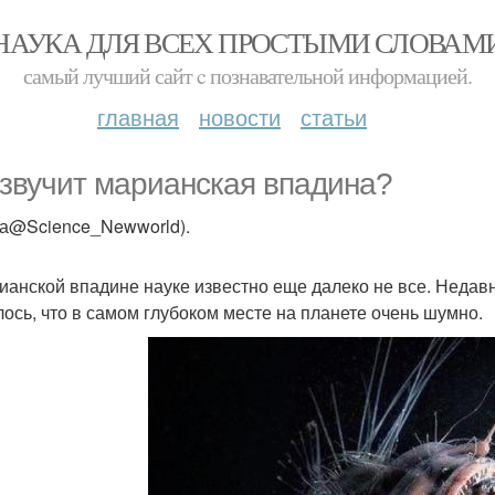
НАУКА ДЛЯ ВСЕХ ПРОСТЫМИ СЛОВАМ
самый лучший сайт c познавательной информацией.
главная
новости
статьи
 звучит марианская впадина?
ка@Science_Newworld).
ианской впадине науке известно еще далеко не все. Недавн
лось, что в самом глубоком месте на планете очень шумно.