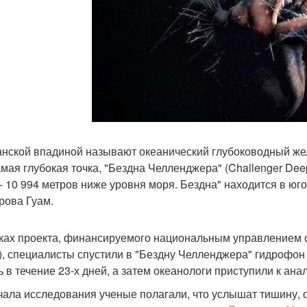
нской впадиной называют океанический глубоководный жел
амая глубокая точка, "Бездна Челленджера" (Challenger De
 - 10 994 метров ниже уровня моря. Бездна" находится в юг
трова Гуам.
ках проекта, финансируемого национальным управлением 
), специалисты спустили в "Бездну Челленджера" гидрофон
ь в течение 23-х дней, а затем океанологи приступили к ана
чала исследования ученые полагали, что услышат тишину,