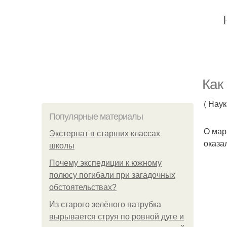
Как
( Нау
Популярные материалы
О мар
Экстернат в старших классах
оказа
школы
Почему экспедиции к южному
полюсу погибали при загадочных
обстоятельствах?
Из старого зелёного патрубка
вырывается струя по ровной дуге и