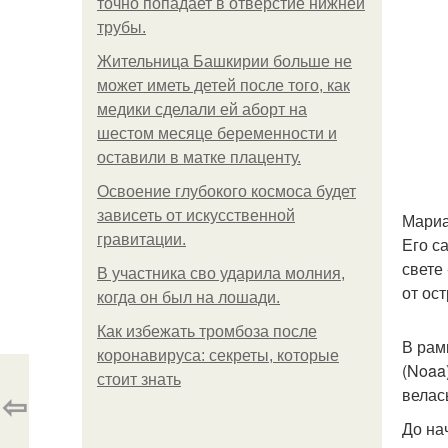
точно попадает в отверстие нижней
трубы.
Жительница Башкирии больше не
может иметь детей после того, как
медики сделали ей аборт на
шестом месяце беременности и
оставили в матке плаценту.
Освоение глубокого космоса будет
зависеть от искусственной
Мариа
гравитации.
Его с
свете
В участника сво ударила молния,
от ос
когда он был на лошади.
Как избежать тромбоза после
В рам
коронавируса: секреты, которые
(Noaa
стоит знать
велас
⇦
До на