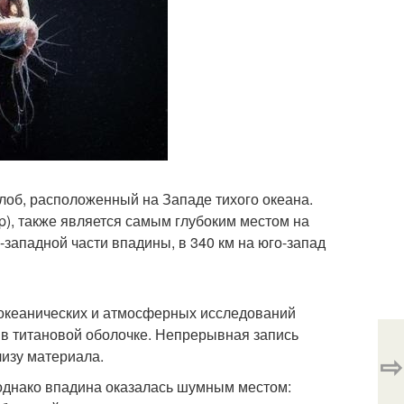
об, расположенный на Западе тихого океана.
ep), также является самым глубоким местом на
о-западной части впадины, в 340 км на юго-запад
океанических и атмосферных исследований
 в титановой оболочке. Непрерывная запись
лизу материала.
⇨
 однако впадина оказалась шумным местом: