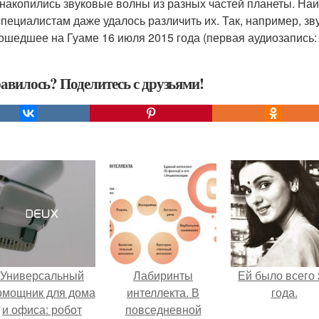
 накопились звуковые волны из разных частей планеты. На
специалистам даже удалось различить их. Так, например, зв
ошедшее на Гуаме 16 июля 2015 года (первая аудиозапись:
авилось? Поделитесь с друзьями!
Универсальный
Лабиринты
Ей было всего 
омощник для дома
интеллекта. В
года.
и офиса: робот
повседневной