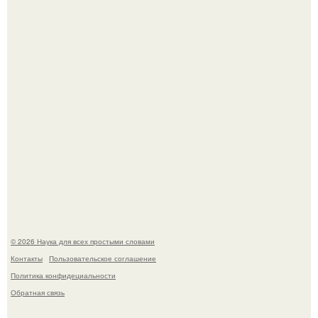
аристократичными чертами, эль выглядит так, будто
сошла с полотна художника.
В участника сво ударила молния, когда он был на
лошади.
© 2026 Наука для всех простыми словами
Контакты
Пользовательское соглашение
Политика конфидециальности
Обратная связь