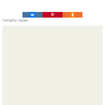
Читайте также
10 книг по саморазвитию, которые нужно прочитать (Re.