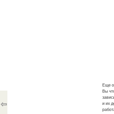
Еще о
Вы чт
завис
⇦
и их 
работ