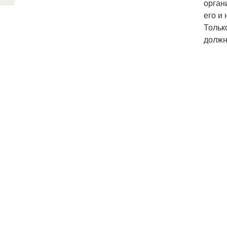
орган
его и 
Тольк
должн