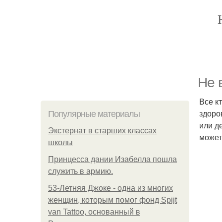
Не 
Все к
здоро
Популярные материалы
или д
Экстернат в старших классах
может
школы
Принцесса дании Изабелла пошла
служить в армию.
53-Летняя Джоке - одна из многих
женщин, которым помог фонд Spijt
van Tattoo, основанный в