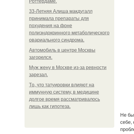
Роттердаме.
33-Летняя Алиша макдугалл
принимала препараты для
похудения на фоне
полиэндокринного метаболического
овариального синдрома.
Автомобиль в центре Москвы
загорелся.
Mуж жену в Москве из-за ревности
зарезал.
То, что татуировки влияют на
иммунную систему, в медицине
долгое время рассматривалось
лишь как гипотеза.
Не бы
себе,
пробл