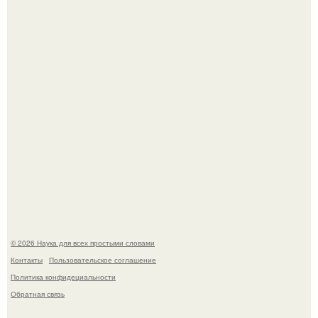
Эти занятия старение мозга замедлили.
Пока вы читаете это, марсоход Curiosity поднимает
очередную порцию красной пыли. 6.
© 2026 Наука для всех простыми словами
Контакты
Пользовательское соглашение
Политика конфидециальности
Обратная связь