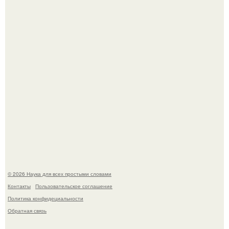
Пока вы читаете это, марсоход Curiosity поднимает
очередную порцию красной пыли. 6.
Опоссум - единственный сумчатый обитатель северной
америки.
© 2026 Наука для всех простыми словами
Контакты
Пользовательское соглашение
Политика конфидециальности
Обратная связь