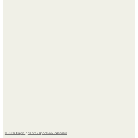
В России создали первый плазменный двигатель на
криптоне.
У вич и рака обнаружили одинаковый препятствующий
лечению механизм.
© 2026 Наука для всех простыми словами