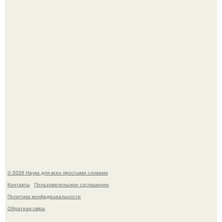
В Пскове археологи 800-летнее височное кольцо с
Балкан нашли.
Эти занятия старение мозга замедлили.
© 2026 Наука для всех простыми словами
Контакты
Пользовательское соглашение
Политика конфидециальности
Обратная связь