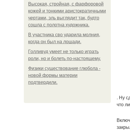
Высокая, стройная, с фарфоровой
кожей и тонкими аристократичными
чертами, эль выглядит так, будто
сошла с полотна художника.
В участника сво ударила молния,
когда он был на лошади.
Голливуд умеет не только играть
роли, но и болеть по-настоящему.
Физики существование глюбола -
новой формы материи
подтвердили.
. Ну 
что л
Включ
закры