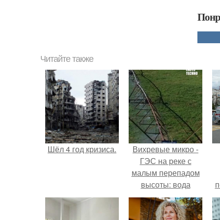
Понр
Читайте также
Шёл 4 год кризиса.
Вихревые микро -
ГЭС на реке с
малым перепадом
высоты: вода
п
закручивается в
бетонной камере и
вращает