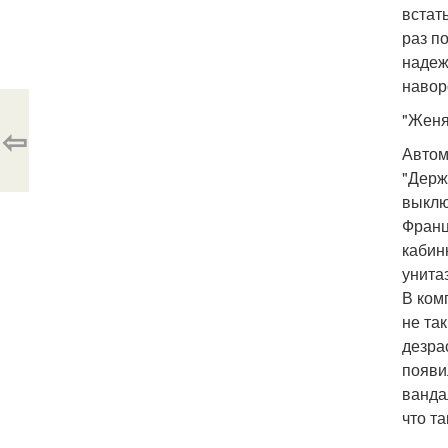
встат
раз п
надеж
навор
"Женя
⇦
Автом
"Держ
выклю
Франц
кабин
унитаз
В ком
не та
дезра
появи
ванда
что та