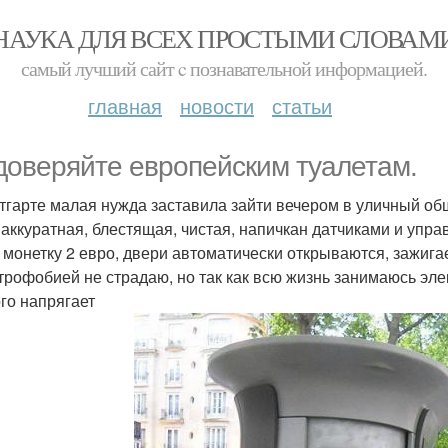
НАУКА ДЛЯ ВСЕХ ПРОСТЫМИ СЛОВАМ
самый лучший сайт c познавательной информацией.
главная
новости
статьи
доверяйте европейским туалетам.
тгарте малая нужда заставила зайти вечером в уличный об
 аккуратная, блестящая, чистая, напичкан датчиками и упр
 монетку 2 евро, двери автоматически открываются, зажига
трофобией не страдаю, но так как всю жизнь занимаюсь э
го напрягает