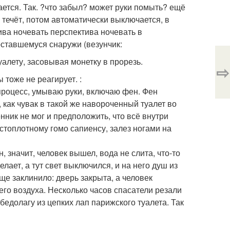
ается. Так. ?что забыл? может руки помыть? ещё
а течёт, потом автоматически выключается, в
ива ночевать перспектива ночевать в
ставшемуся снаружи (везунчик:
туалету, засовывая монетку в прорезь.
⇨
 тоже не реагирует. :
 процесс, умываю руки, включаю фен. Фен
 как чувак в такой же навороченный туалет во
ник не мог и предположить, что всё внутри
истоплотному гомо сапиенсу, залез ногами на
 значит, человек вышел, вода не слита, что-то
лает, а тут свет выключился, и на него душ из
ще заклинило: дверь закрыта, а человек
его воздуха. Несколько часов спасатели резали
едолагу из цепких лап парижского туалета. Так