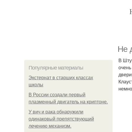
Не 
В Шту
очень
Популярные материалы
двери
Экстернат в старших классах
Клаус
школы
немно
В России создали первый
плазменный двигатель на криптоне.
У вич и рака обнаружили
одинаковый препятствующий
лечению механизм.