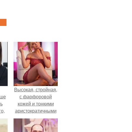
Высокая, стройная,
ьше
с фарфоровой
ть
кожей и тонкими
го,
аристократичными
али
чертами, эль
стом
выглядит так, будто
сошла с полотна