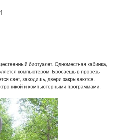
И
щественный биотуалет. Одноместная кабинка,
авляется компьютером. Бросаешь в прорезь
ется свет, заходишь, двери закрываются.
лектроникой и компьютерными программами,