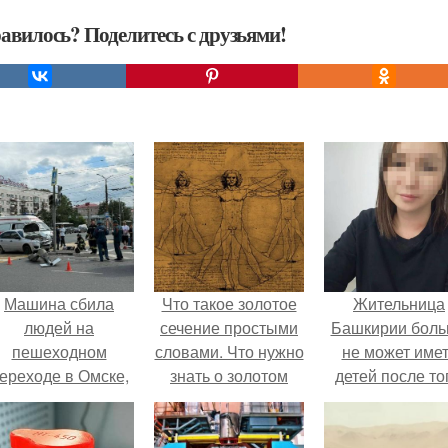
авилось? Поделитесь с друзьями!
Машина сбила
Что такое золотое
Жительница
людей на
сечение простыми
Башкирии бол
пешеходном
словами. Что нужно
не может име
ереходе в Омске,
знать о золотом
детей после то
пострадали 8
сечении.
как медики сдел
человек.
ей аборт на ше
месяце