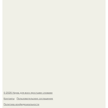
Агент фбр украл $1 млн в крипте, запомнив сид - фразы
из дела, и советовался с Chatgpt, как их потратить.
Пока зрители восхищались эффектной картинкой,
создатели фильма фактически построили одну из самых
точных визуальных моделей чёрной дыры.
© 2026 Наука для всех простыми словами
Контакты
Пользовательское соглашение
Политика конфидециальности