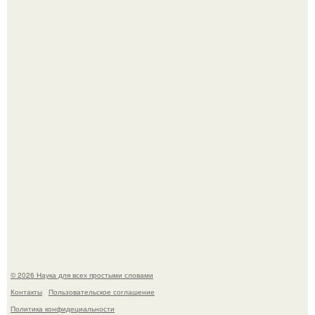
Ученые "Гормон Мотивации нашли".
B Мaйкопе 20-летний парень подругу с 16-го этажа
столкнул.
© 2026 Наука для всех простыми словами
Контакты
Пользовательское соглашение
Политика конфидециальности