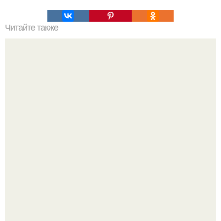
Читайте также
Запрещенные технологии богов.
Высокая, стройная, с фарфоровой кожей и тонкими