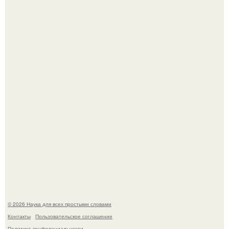
Корейский зонд снял свежий кратер на луне от
столкновения с обломком Falcon 9.
Учёные живую клетку из неживых молекул собрали.
© 2026 Наука для всех простыми словами
Контакты
Пользовательское соглашение
Политика конфидециальности