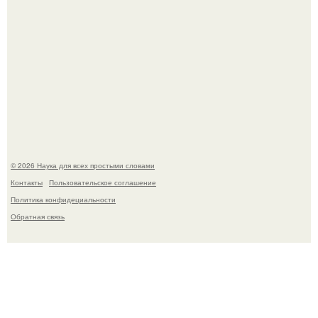
ИИ сделает богаче всех - и особенно тех, кто
зарабатывает меньше всего.
© 2026 Наука для всех простыми словами
Контакты
Пользовательское соглашение
Политика конфидециальности
Обратная связь