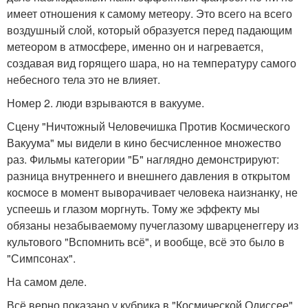
имеет отношения к самому метеору. Это всего на всего
воздушный слой, который образуется перед падающим
метеором в атмосфере, именно он и нагревается,
создавая вид горящего шара, но на температуру самого
небесного тела это не влияет.
Номер 2. люди взрываются в вакууме.
Сцену "Ничтожный Человечишка Против Космического
Вакуума" мы видели в кино бесчисленное множество
раз. Фильмы категории "Б" наглядно демонстрируют:
разница внутреннего и внешнего давления в открытом
космосе в момент выворачивает человека наизнанку, не
успеешь и глазом моргнуть. Тому же эффекту мы
обязаны незабываемому пучеглазому шварценеггеру из
культового "Вспомнить всё", и вообще, всё это было в
"Симпсонах".
На самом деле.
Всё верно показано у кубрика в "Космической Одиссее",