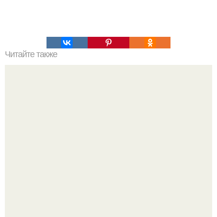
Читайте также
Самым юным американцем, казнённым в 20 веке, был
14-летний чернокожий Джордж стинни.