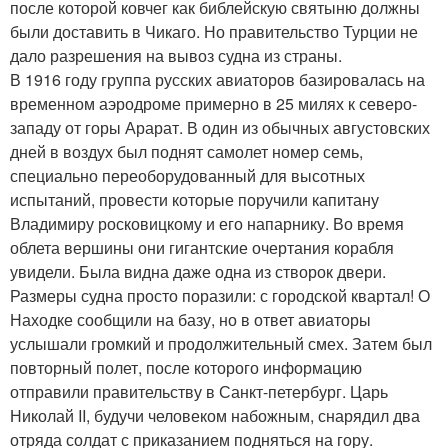
после которой ковчег как библейскую святыню должны
были доставить в Чикаго. Но правительство Турции не
дало разрешения на вывоз судна из страны.
В 1916 году группа русских авиаторов базировалась на
временном аэродроме примерно в 25 милях к северо-
западу от горы Арарат. В один из обычных августовских
дней в воздух был поднят самолет номер семь,
специально переоборудованный для высотных
испытаний, провести которые поручили капитану
Владимиру росковицкому и его напарнику. Во время
облета вершины они гигантские очертания корабля
увидели. Была видна даже одна из створок двери.
Размеры судна просто поразили: с городской квартал! О
Находке сообщили на базу, но в ответ авиаторы
услышали громкий и продолжительный смех. Затем был
повторный полет, после которого информацию
отправили правительству в Санкт-петербург. Царь
Николай II, будучи человеком набожным, снарядил два
отряда солдат с приказанием подняться на гору.