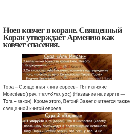
Ноев ковчег в коране. Священный
Коран утверждает Армению как
ковчег спасения.
Тора – Священная книга евреев– Пятикнижие
Моисе́ево(греч. πεντάτευχος) (Название на иврите —
Tora – закон). Кроме этого, Ветхий Завет считается также
священной книгой евреев.