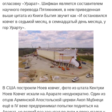
огласовку «Урарат». Шифман является составителем
научного перевода Пятикнижия, в нем приведенная
выше цитата из Книги Бытия звучит как «И остановился
ковчег в седьмой месяц, в семнадцатый день месяца, у
гop Урарту».
В США построили Ноев ковчег, фото из штата Кентуки
Ноев Ковчег искали на Арарате неоднократно. Один из
отцов Армянской Апостольской церкви Акоп Мцбнеци
ещё в IV веке предпринимал попытки подняться на
Арарат, но всякий раз засыпал по пути и просыпался у