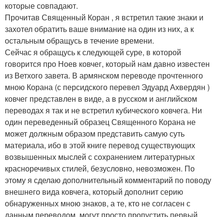
которые совпадают.
Прочитав Священный Коран , я встретил такие знаки и
захотел обратить ваше внимание на один из них, а к
остальным обращусь в течение времени.
Сейчас я обращусь к следующей суре, в которой
говорится про Ноев ковчег, который нам давно известен
из Ветхого завета. В армянском переводе прочтенного
мною Корана (с персидского перевел Эдуард Ахвердян )
ковчег представлен в виде, а в русском и английском
переводах я так и не встретил кубического ковчега. Ни
один переведенный образец Священного Корана не
может должным образом представить самую суть
материала, ибо в этой книге перевод существующих
возвышенных мыслей с сохранением литературных
красноречивых стилей, безусловно, невозможен. По
этому я сделаю дополнительный комментарий по поводу
внешнего вида ковчега, который дополнит серию
обнаруженных мною знаков, а те, кто не согласен с
данным переводом, могут просто пропустить первый