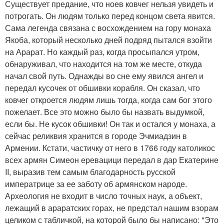
Существует предание, что ноев ковчег нельзя увидеть и
потрогать. Он людям только перед концом света явится.
Сама легенда связана с восхождением на гору монаха
Якоба, который несколько дней подряд пытался взойти
на Арарат. Но каждый раз, когда просыпался утром,
обнаруживал, что находится на том же месте, откуда
начал свой путь. Однажды во сне ему явился ангел и
передал кусочек от обшивки корабля. Он сказал, что
ковчег откроется людям лишь тогда, когда сам бог этого
пожелает. Все это можно было бы назвать выдумкой,
если бы. Не кусок обшивки! Он так и остался у монаха, а
сейчас реликвия хранится в городе Эчмиадзин в
Армении. Кстати, частичку от него в 1766 году католикос
всех армян Симеон еревацици передал в дар Екатерине
II, выразив тем самым благодарность русской
императрице за ее заботу об армянском народе.
Археология не входит в число точных наук, а объект,
лежащий в араратских горах, не предстал нашим взорам
целиком с табличкой, на которой было бы написано: "Это