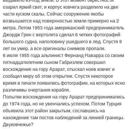
озарил яркий свет, и корпус ковчега разделило на две
части куском скалы. Сейчас сооружение якобы
возвышается над поверхностью земли примерно на 2
метра. Летом 1953 года американский предприниматель
Джордж Грин с вертолета сделал 6 четких фотографий
большого судна, наполовину ушедшего в лед. Спустя 9
лет он умер, а все оригиналы снимков пропали.
6 июля 1955 года альпинист Фернанд Наварра со своим
пятнадцатилетним сыном Габриэлем совершил
восхождение на гору Арарат, отыскал ноев ковчег и
сообщил миру об этом открытии. Спустя некоторое
время в печати появились фотографии, на которых ясно
различимы очертания корабля.
Попытки восхождения на гору Арарат предпринимались
до 1974 года, но не увенчались успехом. Потом Турция
объявила этот район закрытым, сославшись на
нахождение там постов наблюдений за линией границы.
Двуковчежье?