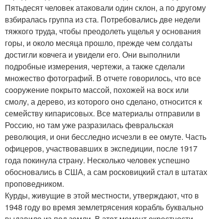
Пятьдесят человек атаковали один склон, а по другому
взбиралась группа из ста. Потребовались две недели
тяжкого труда, чтобы преодолеть ущелья у основания
горы, и около месяца прошло, прежде чем солдаты
достигли ковчега и увидели его. Они выполнили
подробные измерения, чертежи, а также сделали
множество фотографий. В отчете говорилось, что все
сооружение покрыто массой, похожей на воск или
смолу, а дерево, из которого оно сделано, относится к
семейству кипарисовых. Все материалы отправили в
Россию, но там уже разразилась февральская
революция, и они бесследно исчезли в ее омуте. Часть
офицеров, участвовавших в экспедиции, после 1917
года покинула страну. Несколько человек успешно
обосновались в США, а сам росковицкий стал в штатах
проповедником.
Курды, живущие в этой местности, утверждают, что в
1948 году во время землетрясения корабль буквально
выдавило из-под земли. В этот момент окрестности