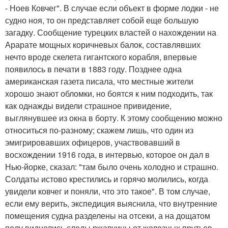
- Ноев Ковчег". В случае если объект в форме лодки - не
судно ноя, то он представляет собой еще большую
загадку. Сообщение турецких властей о нахождении на
Арарате мощных коричневых балок, составлявших
нечто вроде скелета гигантского корабля, впервые
появилось в печати в 1883 году. Позднее одна
американская газета писала, что местные жители
хорошо знают обломки, но боятся к ним подходить, так
как однажды видели страшное привидение,
выглянувшее из окна в борту. К этому сообщению можно
относиться по-разному; скажем лишь, что один из
эмигрировавших офицеров, участвовавший в
восхождении 1916 года, в интервью, которое он дал в
Нью-йорке, сказал: "там было очень холодно и страшно.
Солдаты истово крестились и горячо молились, когда
увидели ковчег и поняли, что это такое". В том случае,
если ему верить, экспедиция выяснила, что внутренние
помещения судна разделены на отсеки, а на дощатом
полу виднелись следы ржавчины от железных прутьев -