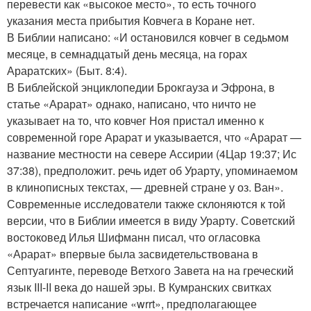
перевести как «высокое место», то есть точного
указания места прибытия Ковчега в Коране нет.
В Библии написано: «И остановился ковчег в седьмом
месяце, в семнадцатый день месяца, на горах
Араратских» (Быт. 8:4).
В Библейской энциклопедии Брокгауза и Эфрона, в
статье «Арарат» однако, написано, что ничто не
указывает на то, что ковчег Ноя пристал именно к
современной горе Арарат и указывается, что «Арарат —
название местности на севере Ассирии (4Цар 19:37; Ис
37:38), предположит. речь идет об Урарту, упоминаемом
в клинописных текстах, — древней стране у оз. Ван».
Современные исследователи также склоняются к той
версии, что в Библии имеется в виду Урарту. Советский
востоковед Илья Шифманн писал, что огласовка
«Арарат» впервые была засвидетельствована в
Септуагинте, переводе Ветхого Завета на на греческий
язык III-II века до нашей эры. В Кумранских свитках
встречается написание «wrrt», предполагающее