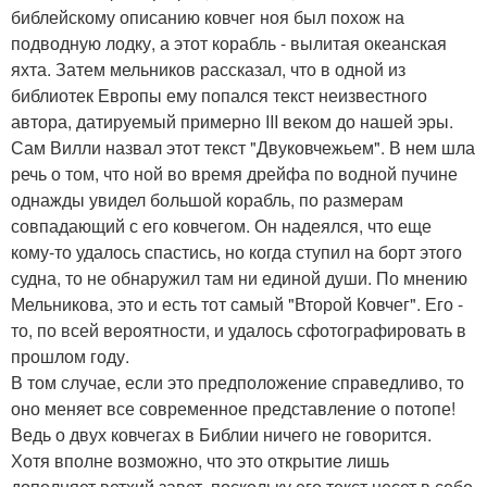
библейскому описанию ковчег ноя был похож на
подводную лодку, а этот корабль - вылитая океанская
яхта. Затем мельников рассказал, что в одной из
библиотек Европы ему попался текст неизвестного
автора, датируемый примерно III веком до нашей эры.
Сам Вилли назвал этот текст "Двуковчежьем". В нем шла
речь о том, что ной во время дрейфа по водной пучине
однажды увидел большой корабль, по размерам
совпадающий с его ковчегом. Он надеялся, что еще
кому-то удалось спастись, но когда ступил на борт этого
судна, то не обнаружил там ни единой души. По мнению
Мельникова, это и есть тот самый "Второй Ковчег". Его -
то, по всей вероятности, и удалось сфотографировать в
прошлом году.
В том случае, если это предположение справедливо, то
оно меняет все современное представление о потопе!
Ведь о двух ковчегах в Библии ничего не говорится.
Хотя вполне возможно, что это открытие лишь
дополняет ветхий завет, поскольку его текст несет в себе