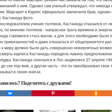
минаний о нем. Однако сам ученый утверждал, что никогда 
ию: Маргарет и Карлос официально заключили брак, однако
с Кастанеда фото.
последователем учения толтеков, Кастанеда отказался от лю
о, по мнению толтеков - напрасная трата времени и энергии,
неда стремился стать магом, а для этого необходимо было п
их привязанностей и даже отказаться от общепринятого ра
и к миру должно было дать совершенно невероятные возмож
смерть карлоса Кастанеды породила лавину предположений
елудка. Кастанеда скончался в Лос-анджелесе 27 апреля 199
 до сих пор жив, а другая часть - что он преобразовал свое 
азывал в своих книгах.
авилось? Поделитесь с друзьями!