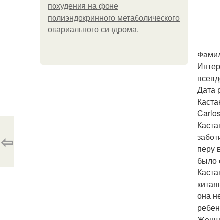
похудения на фоне
полиэндокринного метаболического
овариального синдрома.
Фамил
Интер
псевд
Дата 
Каста
Carlo
Каста
⇦
забот
перу 
было 
Каста
китая
она н
ребен
Женщи