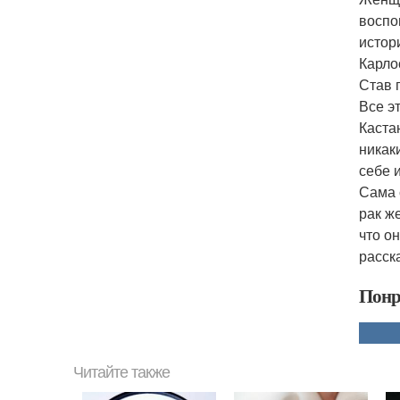
воспо
истор
Карло
Став 
Все эт
Каста
никак
себе 
Сама 
рак ж
что он
расск
Понр
Читайте также