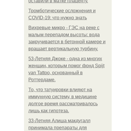
оставили в матке плаценту.
Тромботические осложнения и
COVID-19: что нужно знать
Вихревые микро - ГЭС на реке с
малым перепадом высоты: вода
закручивается в бетонной камере и
вращает вертикальную турбину.
53-Летняя Джоке - одна из многих
женщин, которым помог фонд Spijt
van Tattoo, основанный в
Роттердаме.
То, что татуировки влияют на
иммунную систему, в медицине
долгое время рассматривалось
лишь как гипотеза.
33-Летняя Алиша макдугалл
принимала препараты для