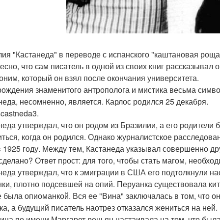
ия "Кастанеда" в переводе с испанского "каштановая роща 
есно, что сам писатель в одной из своих книг рассказывал о
оним, который он взял после окончания университета.
рождения знаменитого антрополога и мистика весьма симво
неда, несомненно, является. Карлос родился 25 декабря.
scastneda3.
неда утверждал, что он родом из Бразилии, а его родители 
иться, когда он родился. Однако журналистское расследован
в 1925 году. Между тем, Кастанеда указывал совершенно дру
сделано? Ответ прост: для того, чтобы стать магом, необхо
неда утверждал, что к эмиграции в США его подтолкнули н
нки, плотно подсевшей на опий. Перуанка существовала ки
е была опиоманкой. Вся ее "Вина" заключалась в том, что 
ка, а будущий писатель наотрез отказался жениться на ней.
на по имени Маргарет реньян настаивала на том, что была