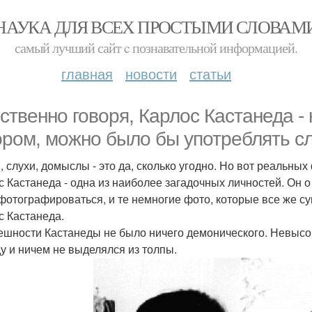
НАУКА ДЛЯ ВСЕХ ПРОСТЫМИ СЛОВАМ
самый лучший сайт c познавательной информацией.
главная
новости
статьи
ственно говоря, Карлос Кастанеда - н
ором, можно было бы употреблять сл
 слухи, домыслы - это да, сколько угодно. Но вот реальных
с Кастанеда - одна из наиболее загадочных личностей. Он 
фотографироваться, и те немногие фото, которые все же с
с Кастанеда.
ешности Кастанеды не было ничего демонического. Невысок
у и ничем не выделялся из толпы.