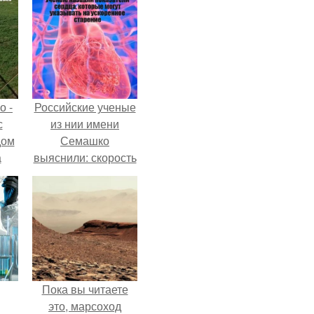
о -
Российские ученые
с
из нии имени
дом
Семашко
а
выяснили: скорость
 в
старения напрямую
е и
зависит от
состояния сосудов
ю
и работы сердца.
Пока вы читаете
это, марсоход