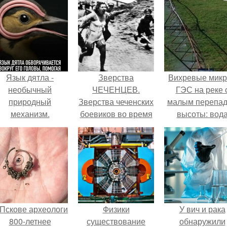
Язык дятла -
Зверства
Вихревые микр
необычный
ЧЕЧЕНЦЕВ.
ГЭС на реке 
природный
Зверства чеченских
малым перепа
механизм.
боевиков во время
высоты: вод
первой чеченской.
закручивается
бетонной камер
вращает
вертикальну
турбину.
 Пскове археологи
Физики
У вич и рака
800-летнее
существование
обнаружили