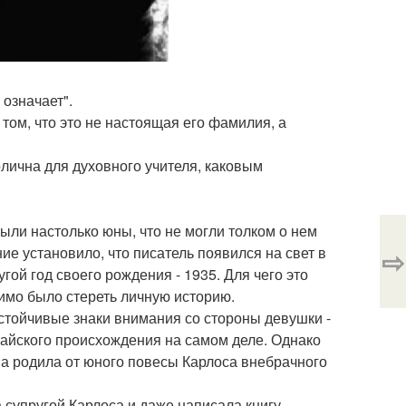
означает".
 том, что это не настоящая его фамилия, а
лична для духовного учителя, каковым
были настолько юны, что не могли толком о нем
ие установило, что писатель появился на свет в
⇨
гой год своего рождения - 1935. Для чего это
димо было стереть личную историю.
астойчивые знаки внимания со стороны девушки -
тайского происхождения на самом деле. Однако
она родила от юного повесы Карлоса внебрачного
 супругой Карлоса и даже написала книгу