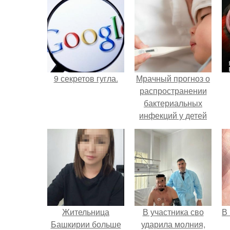
9 секретов гугла.
Мрачный прогноз о
распространении
бактериальных
инфекций у детей
вышел.
Жительница
В участника сво
В
Башкирии больше
ударила молния,