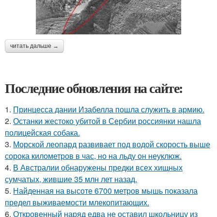
читать дальше →
Последние обновления на сайте:
1.
Принцесса дании Изабелла пошла служить в армию.
2.
Останки жестоко убитой в Сербии россиянки нашла
полицейская собака.
3.
Морской леопард развивает под водой скорость выше
сорока километров в час, но на льду он неуклюж.
4.
В Австралии обнаружены предки всех хищных
сумчатых, жившие 35 млн лет назад.
5.
Найденная на высоте 6700 метров мышь показала
предел выживаемости млекопитающих.
6.
Откровенный наряд едва не оставил школьницу из