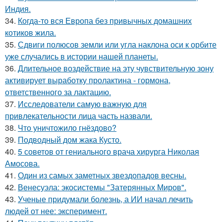
Индия.
34.
Когда-то вся Европа без привычных домашних
котиков жила.
35.
Сдвиги полюсов земли или угла наклона оси к орбите
уже случались в истории нашей планеты.
36.
Длительное воздействие на эту чувствительную зону
активирует выработку пролактина - гормона,
ответственного за лактацию.
37.
Исследователи самую важную для
привлекательности лица часть назвали.
38.
Что уничтожило гнёздово?
39.
Подводный дом жака Кусто.
40.
5 советов от гениального врача хирурга Николая
Амосова.
41.
Один из самых заметных звездопадов весны.
42.
Венесуэла: экосистемы "Затерянных Миров".
43.
Ученые придумали болезнь, а ИИ начал лечить
людей от нее: эксперимент.