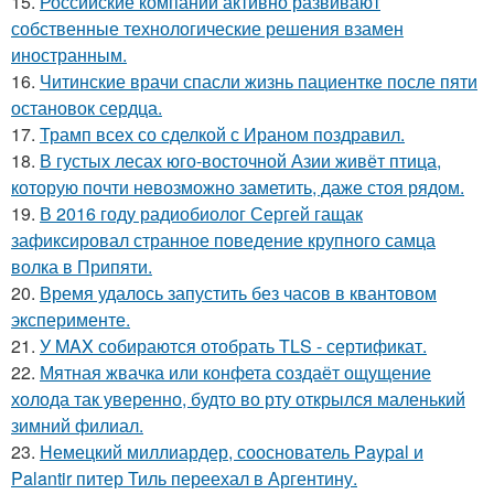
15.
Российские компании активно развивают
собственные технологические решения взамен
иностранным.
16.
Читинские врачи спасли жизнь пациентке после пяти
остановок сердца.
17.
Трамп всех со сделкой с Ираном поздравил.
18.
В густых лесах юго-восточной Азии живёт птица,
которую почти невозможно заметить, даже стоя рядом.
19.
В 2016 году радиобиолог Сергей гащак
зафиксировал странное поведение крупного самца
волка в Припяти.
20.
Время удалось запустить без часов в квантовом
эксперименте.
21.
У MAX собираются отобрать TLS - сертификат.
22.
Мятная жвачка или конфета создаёт ощущение
холода так уверенно, будто во рту открылся маленький
зимний филиал.
23.
Немецкий миллиардер, сооснователь Paypal и
Palantir питер Тиль переехал в Аргентину.