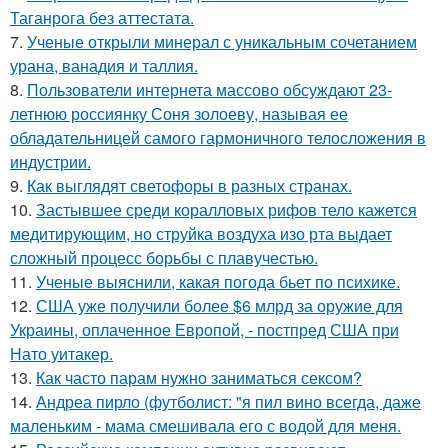
Таганрога без аттестата.
7.
Ученые открыли минерал с уникальным сочетанием
урана, ванадия и таллия.
8.
Пользователи интернета массово обсуждают 23-
летнюю россиянку Соня золоеву, называя ее
обладательницей самого гармоничного телосложения в
индустрии.
9.
Как выглядят светофоры в разных странах.
10.
Застывшее среди коралловых рифов тело кажется
медитирующим, но струйка воздуха изо рта выдает
сложный процесс борьбы с плавучестью.
11.
Ученые выяснили, какая погода бьет по психике.
12.
США уже получили более $6 млрд за оружие для
Украины, оплаченное Европой, - постпред США при
Нато уитакер.
13.
Как часто парам нужно заниматься сексом?
14.
Андреа пирло (футболист: "я пил вино всегда, даже
маленьким - мама смешивала его с водой для меня.