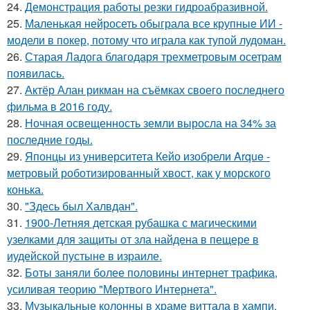
24.
Демонстрация работы резки гидроабразивной.
25.
Маленькая нейросеть обыграла все крупные ИИ -
модели в покер, потому что играла как тупой лудоман.
26.
Старая Ладога благодаря трехметровым осетрам
появилась.
27.
Актёр Алан рикман на съёмках своего последнего
фильма в 2016 году.
28.
Ночная освещенность земли выросла на 34% за
последние годы.
29.
Японцы из университета Кейо изобрели Arque -
метровый роботизированный хвост, как у морского
конька.
30.
"Здесь был Халвдан".
31.
1900-Летняя детская рубашка с магическими
узелками для защиты от зла найдена в пещере в
иудейской пустыне в израиле.
32.
Боты заняли более половины интернет трафика,
усиливая теорию "Мертвого Интернета".
33.
Музыкальные колонны в храме виттала в хампи,