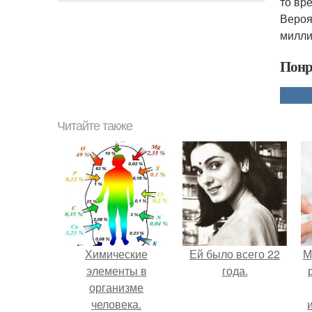
то вр
Вероя
милли
Понр
Читайте также
Химические
Ей было всего 22
М
элементы в
года.
организме
человека.