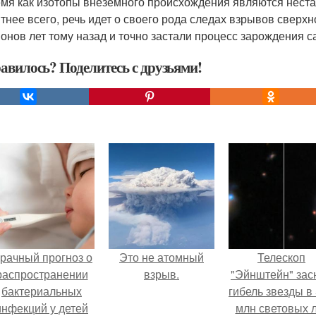
емя как изотопы внеземного происхождения являются нест
тнее всего, речь идет о своего рода следах взрывов сверх
онов лет тому назад и точно застали процесс зарождения с
авилось? Поделитесь с друзьями!
рачный прогноз о
Это не атомный
Телескоп
распространении
взрыв.
"Эйнштейн" зас
бактериальных
гибель звезды в
инфекций у детей
млн световых 