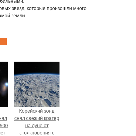
абильными.
новых звезд, которые произошли много
амой земли.
Корейский зонд
нял
снял свежий кратер
 500
на луне от
лет
столкновения с