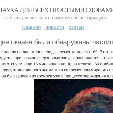
НАУКА ДЛЯ ВСЕХ ПРОСТЫМИ СЛОВАМ
самый лучший сайт c познавательной информацией.
главная
новости
статьи
дне океана были обнаружены частиц
е нашли на дне океана следы элемента железо - 60. Этот 
руется при взрыве сверхновых звезд и распадается в течен
 того, спустя еще 15 миллионов лет ядра железа - 60 ста
 присутствие данного элемента в современном мире, как пр
 он был занесен из космоса уже в процессе зарождения пл