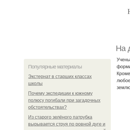
На 
Учены
форми
Популярные материалы
Кроме
Экстернат в старших классах
любое
школы
землю
Почему экспедиции к южному
полюсу погибали при загадочных
обстоятельствах?
Из старого зелёного патрубка
вырывается струя по ровной дуге и