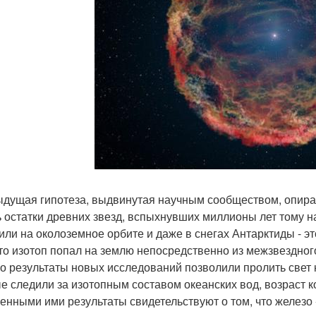
дущая гипотеза, выдвинутая научным сообществом, опирала
ь остатки древних звезд, вспыхнувших миллионы лет тому н
или на околоземное орбите и даже в снегах Антарктиды - э
что изотоп попал на землю непосредственно из межзвездног
о результаты новых исследований позволили пролить свет 
е следили за изотопным составом океанских вод, возраст ко
енными ими результаты свидетельствуют о том, что железо -