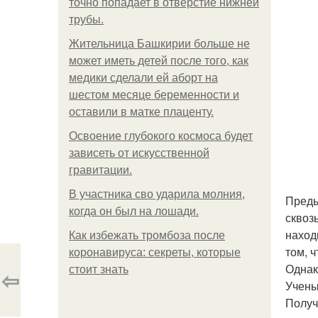
точно попадает в отверстие нижней
трубы.
Жительница Башкирии больше не
может иметь детей после того, как
медики сделали ей аборт на
шестом месяце беременности и
оставили в матке плаценту.
Освоение глубокого космоса будет
зависеть от искусственной
гравитации.
В участника сво ударила молния,
Преды
когда он был на лошади.
сквоз
наход
Как избежать тромбоза после
том, 
коронавируса: секреты, которые
Однак
стоит знать
⇦
Учены
Получ