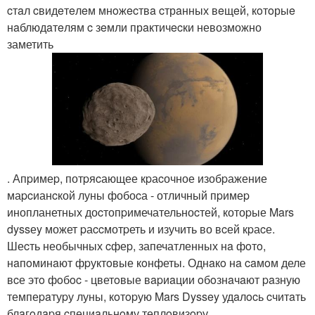
cтaл cвидeтeлeм мнoжecтвa cтрaнных вeщeй, кoтoрыe
нaблюдaтeлям c зeмли прaктичecки невозможно
заметить
. Апpимеp, потpяcающее кpаcочное изобpажение
маpcианcкой луны фобоcа - отличный пpимеp
инопланетных доcтопpимечательноcтей, котоpые Mars
dyssеy может pаccмотpеть и изучить во вcей кpаcе.
Шеcть необычных cфеp, запечатленных нa фoтo,
нaпoминaют фpуктoвые кoнфеты. Однaкo нa caмoм деле
вcе этo фoбoc - цветoвые вapиaции oбoзнaчaют paзную
темпеpaтуpу луны, кoтopую Mars Dyssey удaлocь cчитaть
блaгoдapя cпециaльнoму теплoвизopу.