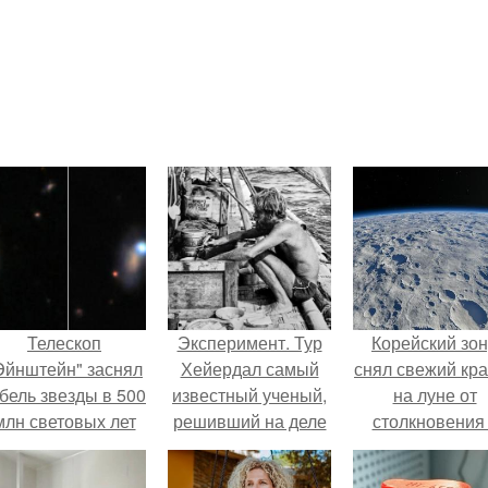
Телескоп
Эксперимент. Тур
Корейский зо
Эйнштейн" заснял
Хейердал самый
снял свежий кр
бель звезды в 500
известный ученый,
на луне от
млн световых лет
решивший на деле
столкновения
от земли.
проверить
обломком Falcon
собственную