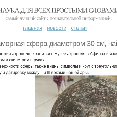
НАУКА ДЛЯ ВСЕХ ПРОСТЫМИ СЛОВАМ
самый лучший сайт c познавательной информацией.
главная
новости
статьи
морная сфера диаметром 30 см, най
ножия акрополя, хранится в музее акрополя в Афинах и из
ом и скипетром в руках.
верхности сферы также видны символы и круг с треугольник
 и датировку между II и III веками нашей эры.