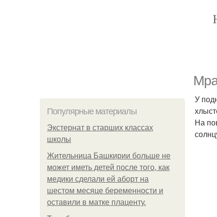
Мра
У под
хлыст
Популярные материалы
На по
Экстернат в старших классах
солнцу
школы
Жительница Башкирии больше не
может иметь детей после того, как
медики сделали ей аборт на
шестом месяце беременности и
оставили в матке плаценту.