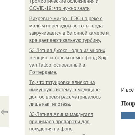
Тромботические осложнения и
COVID-19: что нужно знать
Вихревые микро - ГЭС на реке с
малым перепадом высоты: вода
закручивается в бетонной камере и
вращает вертикальную турбину.
53-Летняя Джоке - одна из многих
женщин, которым помог фонд Spijt
van Tattoo, основанный в
Роттердаме.
То, что татуировки влияют на
И всё
иммунную систему, в медицине
долгое время рассматривалось
Понр
лишь как гипотеза.
⇦
33-Летняя Алиша макдугалл
принимала препараты для
похудения на фоне