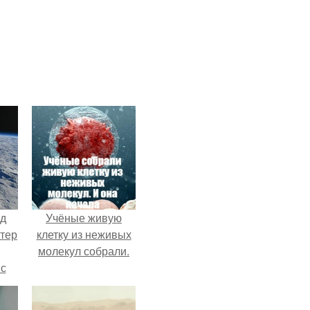
нд
Учёные живую
атер
клетку из неживых
молекул собрали.
 с
 9.