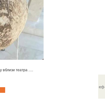
у вблизи театра ….
⇨