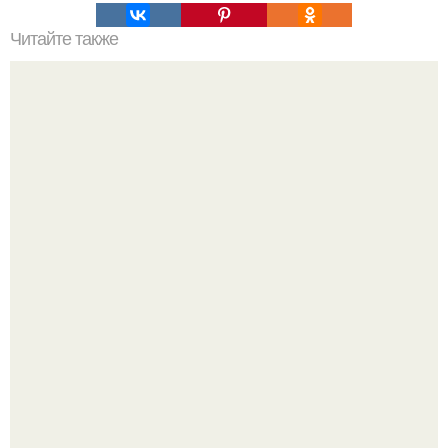
Читайте также
15 правил написания качественного кода.
Автомобиль в центре Москвы загорелся.