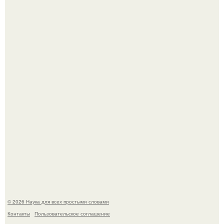
Ученые "Гормон Мотивации нашли".
B Мaйкопе 20-летний парень подругу с 16-го этажа
столкнул.
© 2026 Наука для всех простыми словами
Контакты
Пользовательское соглашение