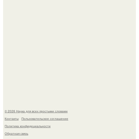
Опоссум - единственный сумчатый обитатель северной
америки.
Мистические тайны кельнского собора.
© 2026 Наука для всех простыми словами
Контакты
Пользовательское соглашение
Политика конфидециальности
Обратная связь