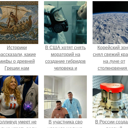
Историки
В США хотят снять
Корейский зо
рассказали, какие
мораторий на
снял свежий кр
мифы о древней
создание гибридов
на луне от
Греции нам
человека и
столкновения
навязало кино.
животных.
обломком Falcon
олливуд умеет не
В участника сво
В России созд