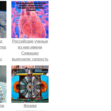
нд
Российские ученые
атер
из нии имени
Семашко
 с
выяснили: скорость
 9.
старения напрямую
зависит от
состояния сосудов
и работы сердца.
али
Физики