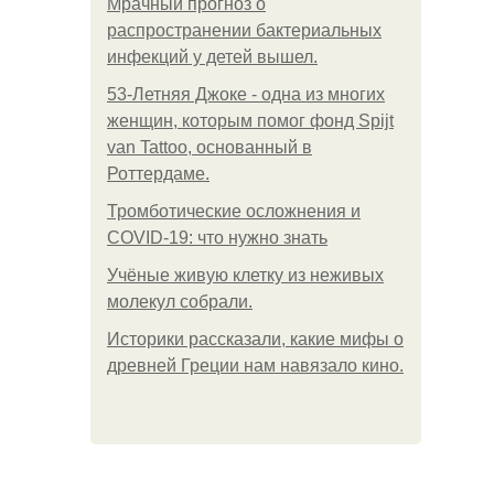
Мрачный прогноз о
распространении бактериальных
инфекций у детей вышел.
53-Летняя Джоке - одна из многих
женщин, которым помог фонд Spijt
van Tattoo, основанный в
Роттердаме.
Тромботические осложнения и
COVID-19: что нужно знать
Учёные живую клетку из неживых
молекул собрали.
Историки рассказали, какие мифы о
древней Греции нам навязало кино.