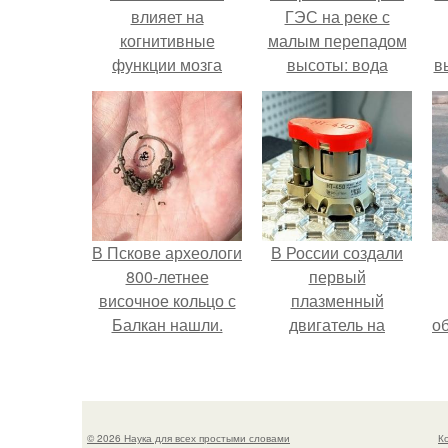
влияет на
ГЭС на реке с
когнитивные
малым перепадом
функции мозга
высоты: вода
в
закручивается в
с
бетонной камере и
вращает
с
вертикальную
турбину.
В Пскове археологи
В России создали
800-летнее
первый
височное кольцо с
плазменный
Балкан нашли.
двигатель на
о
криптоне.
© 2026 Наука для всех простыми словами
К