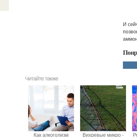
И сей
позво
аммон
Понр
Читайте также
Как алкоголизм
Вихревые микро -
Р