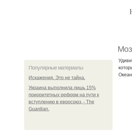
Моз
Удиви
котор
Популярные материалы
Океан
Искажения. Это не тайна.
Украина выполнила лишь 15%
приоритетных реформ на пути к
вступлению в евросоюз, - The
Guardian.