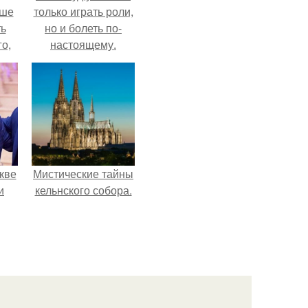
ьше
только играть роли,
ть
но и болеть по-
го,
настоящему.
али
стом
 и
ке
кве
Мистические тайны
и
кельнского собора.