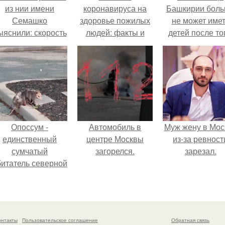
из нии имени
коронавируса на
Башкирии бол
Семашко
здоровье пожилых
не может име
ыяснили: скорость
людей: факты и
детей после то
тарения напрямую
мифы
как медики сдел
зависит от
ей аборт на ше
остояния сосудов
месяце
и работы сердца.
беременности
оставили в мат
плаценту.
Опоссум -
Автомобиль в
Mуж жену в Мос
единственный
центре Москвы
из-за ревност
сумчатый
загорелся.
зарезал.
битатель северной
америки.
онтакты
Пользовательское соглашение
Обратная связь