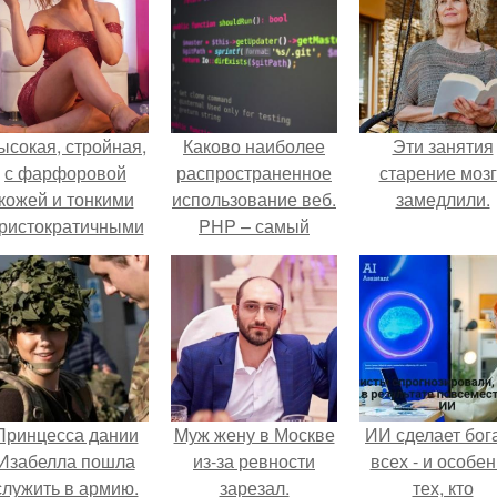
ысокая, стройная,
Каково наиболее
Эти занятия
с фарфоровой
распространенное
старение моз
кожей и тонкими
использование веб.
замедлили.
ристократичными
PHP – самый
чертами, эль
распространенный
ыглядит так, будто
в мире язык
сошла с полотна
программирования
художника.
сайтов
Принцесса дании
Mуж жену в Москве
ИИ сделает бог
Изабелла пошла
из-за ревности
всех - и особе
служить в армию.
зарезал.
тех, кто