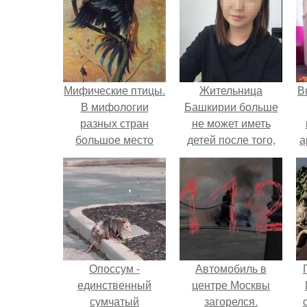
Мифические птицы.
Жительница
В
В мифологии
Башкирии больше
разных стран
не может иметь
большое место
детей после того,
а
занимают образы
как медики сделали
птиц.
ей аборт на шестом
в
месяце
беременности и
оставили в матке
плаценту.
Опоссум -
Автомобиль в
единственный
центре Москвы
сумчатый
загорелся.