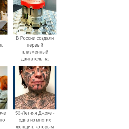
В России создали
га
первый
плазменный
двигатель на
криптоне.
аче
53-Летняя Джоке -
нно
одна из многих
женщин, которым