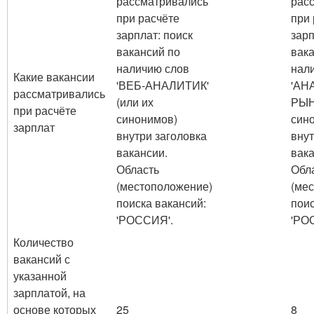
рассматривались
рас
при расчёте
при 
зарплат: поиск
зарп
вакансий по
вак
наличию слов
нал
Какие вакансии
'ВЕБ-АНАЛИТИК'
'АН
рассматривались
(или их
РЫН
при расчёте
синонимов)
син
зарплат
внутри заголовка
внут
вакансии.
вака
Область
Обл
(местоположение)
(ме
поиска вакансий:
поис
'РОССИЯ'.
'РО
Количество
вакансий с
указанной
зарплатой, на
основе которых
25
8