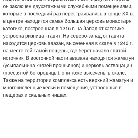
он заключен двухэтажными служебными помещениями,
которые в последний раз перестраивались в конце XX в.
в центре находится самая большая церковь монастыря
катогике, построенная в 1215 г. на Запад от катогике
устроена ризница - гавит. На северо-запад от гавита
находится церковь авазан, высеченная в скале в 1240 г.
на месте той самой пещеры, где берет начало святой
источник. В восточной части авазана находятся жаматун
(усыпальница князей прошьянов) и церковь аствацацин
(пресвятой богородицы), они тоже высечены в скале.
Также на территории комплекса есть верхний жаматун и
многочисленные кельи и помещения, устроенные в
пещерах и скальных нишах.