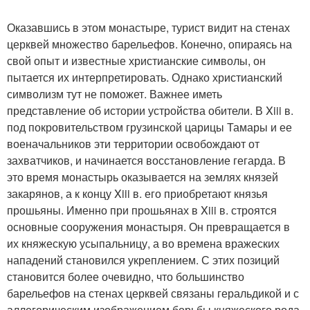
Оказавшись в этом монастыре, турист видит на стенах
церквей множество барельефов. Конечно, опираясь на
свой опыт и известные христианские символы, он
пытается их интерпретировать. Однако христианский
символизм тут не поможет. Важнее иметь
представление об истории устройства обители. В Xiii в.
под покровительством грузинской царицы Тамары и ее
военачальников эти территории освобождают от
захватчиков, и начинается восстановление гегарда. В
это время монастырь оказывается на землях князей
закарянов, а к концу Xiii в. его приобретают князья
прошьяны. Именно при прошьянах в Xiii в. строятся
основные сооружения монастыря. Он превращается в
их княжескую усыпальницу, а во времена вражеских
нападений становился укреплением. С этих позиций
становится более очевидно, что большинство
барельефов на стенах церквей связаны геральдикой и с
аллегорическим изображением борьбы княжеского рода