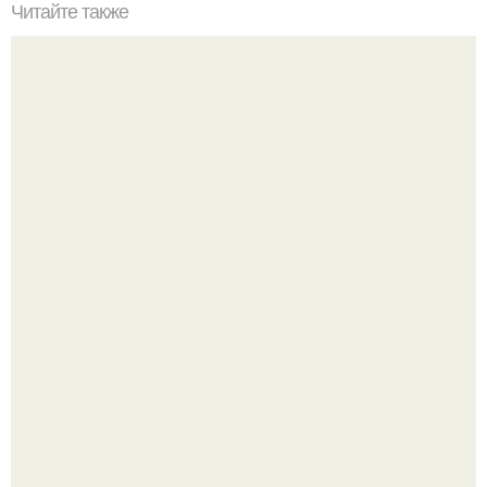
Читайте также
Ученые: у добрых и злых людей мозг отличается
размерами.
Вихревые микро - ГЭС на реке с малым перепадом
высоты: вода закручивается в бетонной камере и