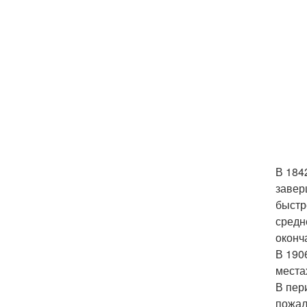
В 184
завер
быстр
средн
оконч
В 190
места
В пер
пожал