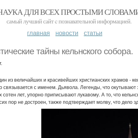
НАУКА ДЛЯ ВСЕХ ПРОСТЫМИ СЛОВАМ
самый лучший сайт c познавательной информацией.
главная
новости
статьи
тические тайны кельнского собора.
.
дин из величайших и красивейших христианских храмов - кел
о связывается с именем. Дьявола. Легенды, что окутывают
х сотен лет, упорно приписывают лукавому. А то, что кельнс
 сих пор не достроен, также подтверждает молву, что дело з