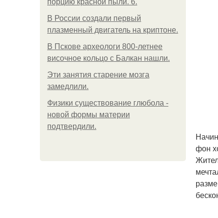
порцию красной пыли. 6.
В России создали первый
плазменный двигатель на криптоне.
В Пскове археологи 800-летнее
височное кольцо с Балкан нашли.
Эти занятия старение мозга
замедлили.
Физики существование глюбола -
новой формы материи
подтвердили.
Начин
фон х
Жител
мечта
разме
беско