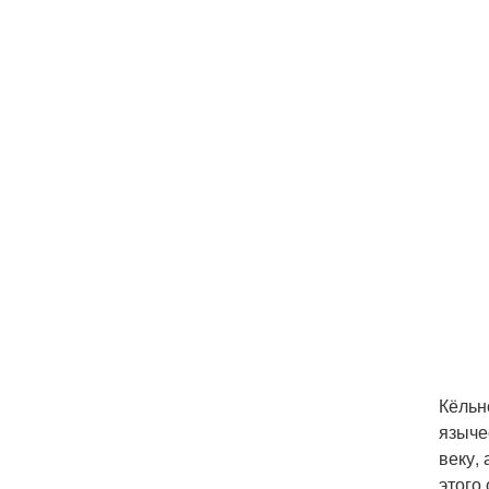
Кёльн
языче
веку,
этого