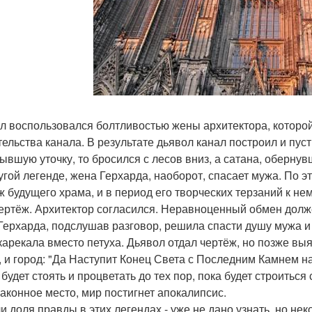
л воспользовался болтливостью жены архитектора, которо
тельства канала. В результате дьявол канал построил и пуст
ывшую уточку, то бросился с лесов вниз, а сатана, обернув
угой легенде, жена Герхарда, наоборот, спасает мужа. По э
ж будущего храма, и в период его творческих терзаний к н
чертёж. Архитектор согласился. Неравноценный обмен долж
Герхарда, подслушав разговор, решила спасти душу мужа и 
карекала вместо петуха. Дьявол отдал чертёж, но позже выя
, и город: "Да Наступит Конец Света с Последним Камнем на
будет стоять и процветать до тех пор, пока будет строиться
законное место, мир постигнет апокалипсис.
ли доля правды в этих легендах - уже не дано узнать, но не