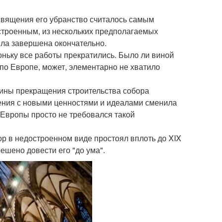
священия его убранство считалось самым
строенным, из нескольких предполагаемых
ыла завершена окончательно.
оньку все работы прекратились. Было ли виной
по Европе, может, элементарно не хватило
чины прекращения строительства собора
ения с новыми ценностями и идеалами сменила
 Европы просто не требовался такой
ор в недостроенном виде простоял вплоть до XIX
решено довести его "до ума".