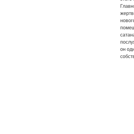
Главн
жертв
новог
помеш
сатан
послу
он од
собст