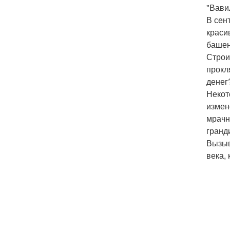
"Вави
В сен
краси
башен
Строи
прокл
денег
Некот
измен
мрачн
гранд
Вызыв
века,