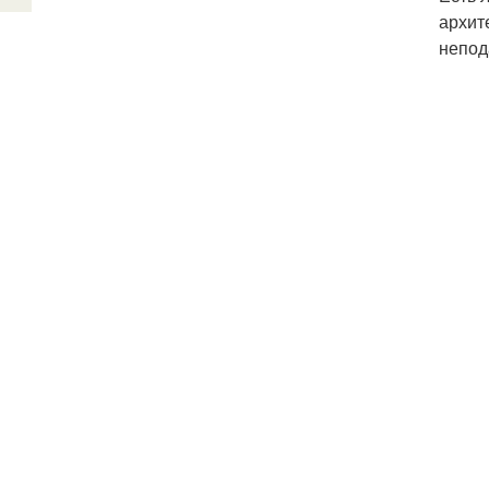
архит
непод