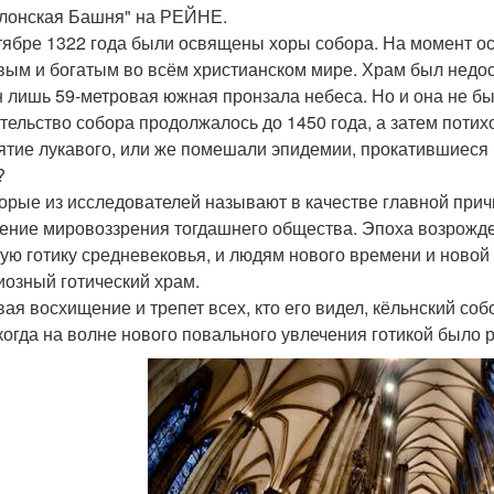
лонская Башня" на РЕЙНЕ.
тябре 1322 года были освящены хоры собора. На момент о
вым и богатым во всём христианском мире. Храм был недо
 лишь 59-метровая южная пронзала небеса. Но и она не б
тельство собора продолжалось до 1450 года, а затем потих
ятие лукавого, или же помешали эпидемии, прокатившиеся 
?
орые из исследователей называют в качестве главной при
ение мировоззрения тогдашнего общества. Эпоха возрожд
ую готику средневековья, и людям нового времени и новой
иозный готический храм.
ая восхищение и трепет всех, кто его видел, кёльнский соб
 когда на волне нового повального увлечения готикой было 