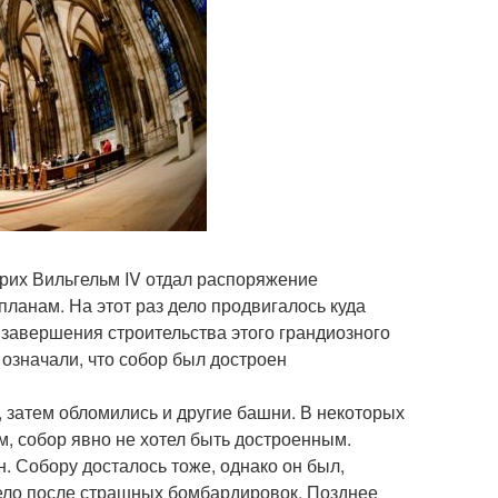
дрих Вильгельм IV отдал распоряжение
ланам. На этот раз дело продвигалось куда
у завершения строительства этого грандиозного
означали, что собор был достроен
 затем обломились и другие башни. В некоторых
, собор явно не хотел быть достроенным.
. Собору досталось тоже, однако он был,
лело после страшных бомбардировок. Позднее