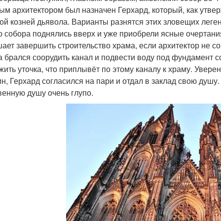
ым архитектором был назначен Герхард, который, как утве
ой козней дьявола. Варианты разнятся этих зловещих легенд
о собора поднялись вверх и уже приобрели ясные очертания,
ает завершить строительство храма, если архитектор не сог
а брался соорудить канал и подвести воду под фундамент 
жить уточка, что приплывёт по этому каналу к храму. Увере
ин, Герхард согласился на пари и отдал в заклад свою душу.
венную душу очень глупо.