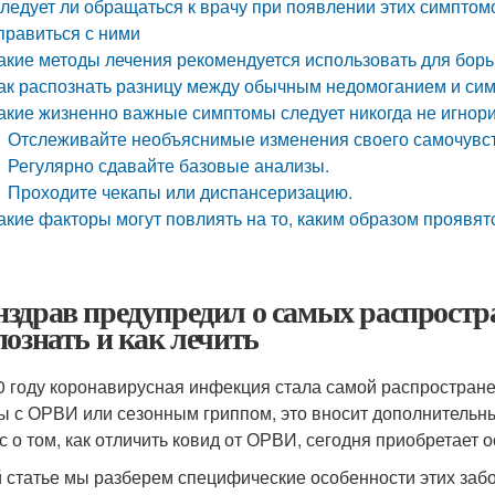
ледует ли обращаться к врачу при появлении этих симпто
правиться с ними
акие методы лечения рекомендуется использовать для бо
ак распознать разницу между обычным недомоганием и си
акие жизненно важные симптомы следует никогда не игнор
Отслеживайте необъяснимые изменения своего самочувс
Регулярно сдавайте базовые анализы.
Проходите чекапы или диспансеризацию.
акие факторы могут повлиять на то, каким образом проявя
здрав предупредил о самых распростр
познать и как лечить
0 году коронавирусная инфекция стала самой распростране
ы с ОРВИ или сезонным гриппом, это вносит дополнительны
с о том, как отличить ковид от ОРВИ, сегодня приобретает 
й статье мы разберем специфические особенности этих заб