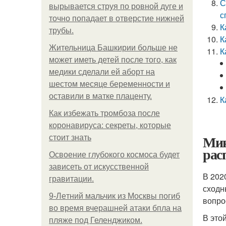
С
вырывается струя по ровной дуге и
с
точно попадает в отверстие нижней
К
трубы.
К
Жительница Башкирии больше не
К
может иметь детей после того, как
медики сделали ей аборт на
шестом месяце беременности и
оставили в матке плаценту.
К
Как избежать тромбоза после
коронавируса: секреты, которые
Мин
стоит знать
рас
Освоение глубокого космоса будет
зависеть от искусственной
В 202
гравитации.
сходн
9-Лeтний мaльчик из Москвы погиб
вопро
во время вчерашней атаки бпла на
В это
пляже под Геленджиком.