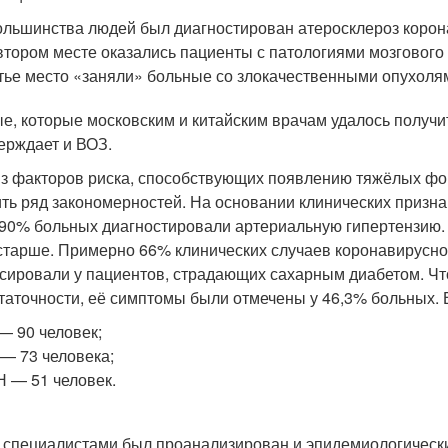
ольшинства людей был диагностирован атеросклероз корон
втором месте оказались пациенты с патологиями мозговог
тье место «заняли» больные со злокачественными опухоля
е, которые московским и китайским врачам удалось получ
ерждает и ВОЗ.
з факторов риска, способствующих появлению тяжёлых фо
ть ряд закономерностей. На основании клинических призна
 90% больных диагностировали артериальную гипертензию. П
 старше. Примерно 66% клинических случаев коронавирусно
сировали у пациентов, страдающих сахарным диабетом. Чт
таточности, её симптомы были отмечены у 46,3% больных. В
— 90 человек;
— 73 человека;
 — 51 человек.
 специалистами был проанализирован и эпидемиологическ