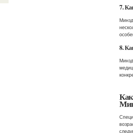
7. К
Минзд
неско
особе
8. К
Минзд
медиц
конкр
Как
Мин
Специ
возра
следу