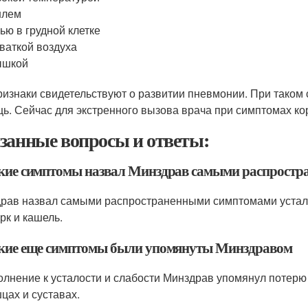
шлем
ью в грудной клетке
ваткой воздуха
ышкой
ризнаки свидетельствуют о развитии пневмонии. При таком
ь. Сейчас для экстренного вызова врача при симптомах ко
занные вопросы и ответы:
акие симптомы назвал Минздрав самыми распрост
рав назвал самыми распространенными симптомами усталост
рк и кашель.
акие еще симптомы были упомянуты Минздравом
олнение к усталости и слабости Минздрав упомянул потерю 
цах и суставах.