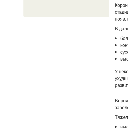
Корон
стади
появл
В дал
бол
кон
сух
выс
У нек
ухудш
разви
Вероя
забол
Тяжел
выс