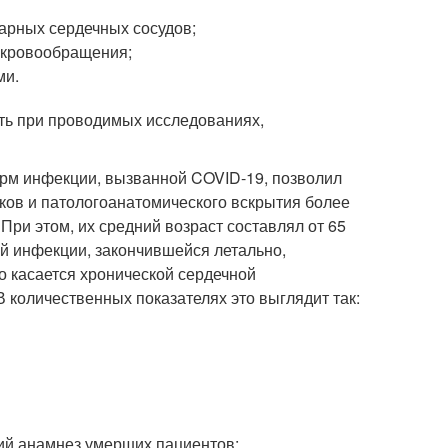
арных сердечных сосудов;
о кровообращения;
ми.
ить при проводимых исследованиях,
рм инфекции, вызванной COVID-19, позволил
ков и патологоанатомического вскрытия более
ри этом, их средний возраст составлял от 65
й инфекции, закончившейся летально,
о касается хронической сердечной
 количественных показателях это выглядит так:
ий анамнез умерших пациентов: