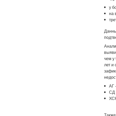
у б
на 
тре
Данны
подтв
Анали
выяви
чем у
лет и
зафик
недос
АГ 
СД 
ХСН
Также