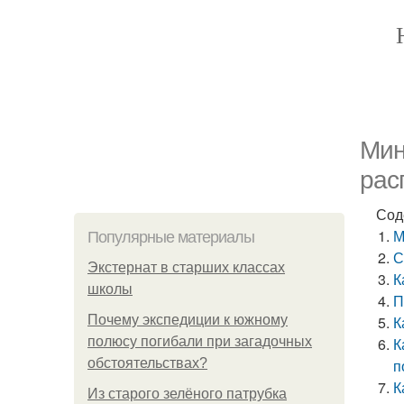
Мин
рас
Сод
М
Популярные материалы
С
Экстернат в старших классах
К
школы
П
Почему экспедиции к южному
К
полюсу погибали при загадочных
К
обстоятельствах?
п
К
Из старого зелёного патрубка