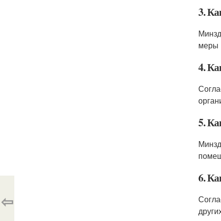
3. К
Минзд
меры 
4. К
Согла
орган
5. К
Минзд
помещ
6. К
⇦
Согла
други