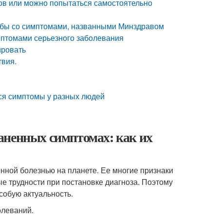
мов или можно попытаться самостоятельно
рьбы со симптомами, названными Минздравом
мптомами серьезного заболевания
ировать
твия.
тся симптомы у разных людей
аненных симптомах: как их
нной болезнью на планете. Ее многие признаки
е трудности при постановке диагноза. Поэтому
особую актуальность.
олеваний.