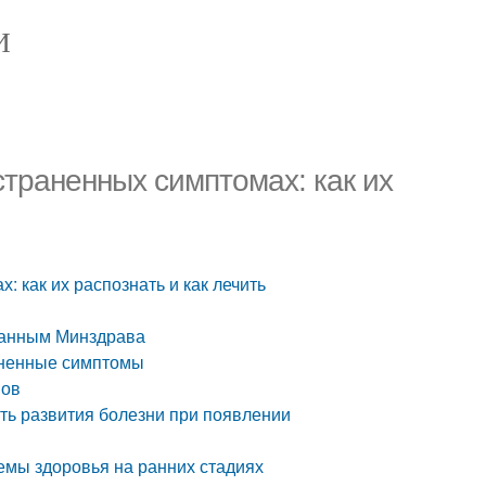
И
траненных симптомах: как их
 как их распознать и как лечить
 данным Минздрава
аненные симптомы
мов
ть развития болезни при появлении
емы здоровья на ранних стадиях