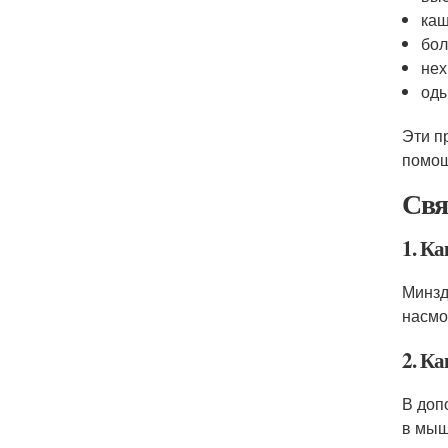
ка
бол
нех
од
Эти п
помощ
Свя
1. К
Минзд
насмо
2. К
В доп
в мыш