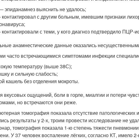
— эпиданамнез выяснить не удалось;
 контактировал с другим больным, имевшим признаки лихо
онавируса;
 контактировали с теми, у кого диагноз подтвердило ПЦР-и
ьные анамнестические данные оказались несущественным
и часто встречающимися симптомами инфекции специали
окую температуру (выше 38С);
шку и сильную слабость;
ой кашель без отделения мокроты.
я вкусовых ощущений, боли в горле, миалгии и потери чувс
омами, но встречаются они реже.
ютерная томография показала отсутствие патологических 
лись результаты у 2-х, троим провести исследование не удал
онар, томография показала 1-ю степень тяжести пневмонии, 
пени. У 37 человек воспаление лёгких, согласно КТ, имело 2