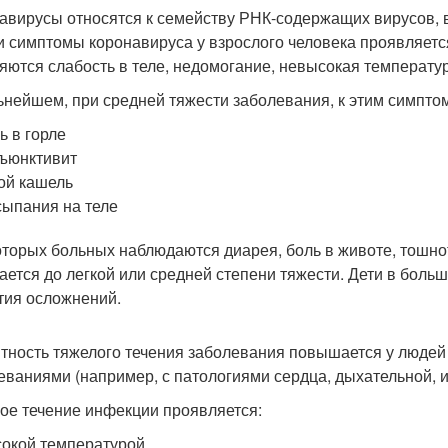
авирусы относятся к семейству РНК-содержащих вирусов,
и симптомы коронавируса у взрослого человека проявляется
яются слабость в теле, недомогание, невысокая температур
ьнейшем, при средней тяжести заболевания, к этим симпт
ь в горле
ъюнктивит
ой кашель
ыпания на теле
оторых больных наблюдаются диарея, боль в животе, тошно
ается до легкой или средней степени тяжести. Дети в больш
тия осложнений.
тность тяжелого течения заболевания повышается у людей 
еваниями (например, с патологиями сердца, дыхательной, 
ое течение инфекции проявляется:
окой температурой