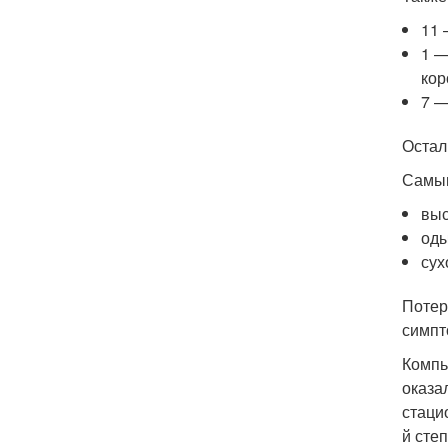
11 
1 —
кор
7 —
Остал
Самым
выс
оды
сух
Потер
симпт
Компь
оказа
стаци
й сте