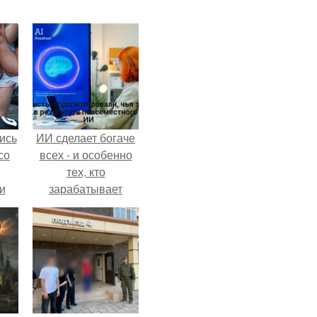
ись
ИИ сделает богаче
со
всех - и особенно
тех, кто
и
зарабатывает
всё
меньше всего.
о
ган