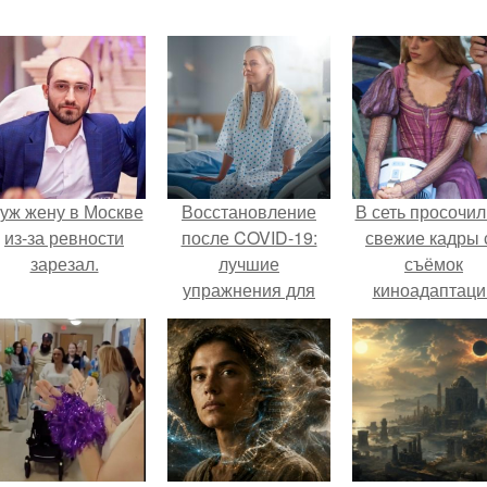
уж жену в Москве
Восстановление
В сеть просочил
из-за ревности
после COVID-19:
свежие кадры 
зарезал.
лучшие
съёмок
упражнения для
киноадаптаци
быстрого
"Рапунцель", и 
выздоровления
внимание
моментальн
оказалось
приковано к Ти
крофт.