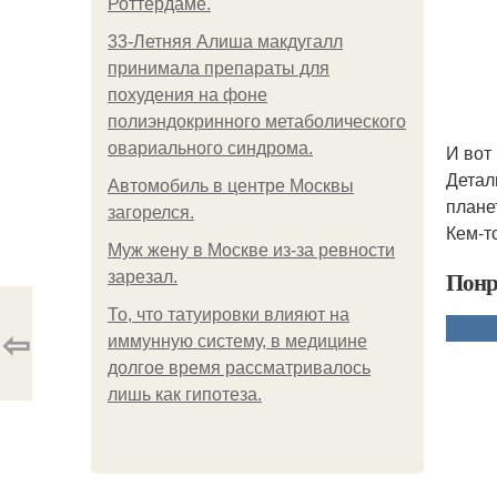
Роттердаме.
33-Летняя Алиша макдугалл
принимала препараты для
похудения на фоне
полиэндокринного метаболического
овариального синдрома.
И вот
Детал
Автомобиль в центре Москвы
плане
загорелся.
Кем-т
Mуж жену в Москве из-за ревности
Понр
зарезал.
То, что татуировки влияют на
⇦
иммунную систему, в медицине
долгое время рассматривалось
лишь как гипотеза.