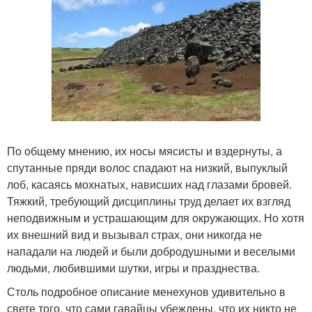
По общему мнению, их носы мясисты и вздернуты, а
спутанные пряди волос спадают на низкий, выпуклый
лоб, касаясь мохнатых, нависших над глазами бровей.
Тяжкий, требующий дисциплины труд делает их взгляд
неподвижным и устрашающим для окружающих. Но хотя
их внешний вид и вызывал страх, они никогда не
нападали на людей и были добродушными и веселыми
людьми, любившими шутки, игры и празднества.
Столь подробное описание менехунов удивительно в
свете того, что сами гавайцы убеждены, что их никто не