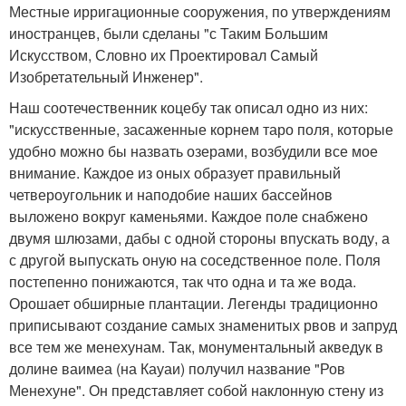
Местные ирригационные сооружения, по утверждениям
иностранцев, были сделаны "с Таким Большим
Искусством, Словно их Проектировал Самый
Изобретательный Инженер".
Наш соотечественник коцебу так описал одно из них:
"искусственные, засаженные корнем таро поля, которые
удобно можно бы назвать озерами, возбудили все мое
внимание. Каждое из оных образует правильный
четвероугольник и наподобие наших бассейнов
выложено вокруг каменьями. Каждое поле снабжено
двумя шлюзами, дабы с одной стороны впускать воду, а
с другой выпускать оную на соседственное поле. Поля
постепенно понижаются, так что одна и та же вода.
Орошает обширные плантации. Легенды традиционно
приписывают создание самых знаменитых рвов и запруд
все тем же менехунам. Так, монументальный акведук в
долине ваимеа (на Кауаи) получил название "Ров
Менехуне". Он представляет собой наклонную стену из