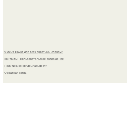
B Мaйкопе 20-летний парень подругу с 16-го этажа
столкнул.
© 2026 Наука для всех простыми словами
Контакты
Пользовательское соглашение
Политика конфидециальности
Обратная связь