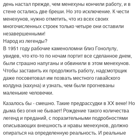
день настал прежде, чем менехуны кончили работу, и в
стене остались две бреши. Но это исключение. К чести
менехунов, нужно отметить, что из всех своих
многочисленных строек только четыре они оставили
незавершенными!
Народ из легенды?
В 1951 году рабочие каменоломни близ Гонолулу,
увидев, что кто-то по ночам портит все сделанное днем,
были страшно напуганы и обвинили в этом менехунов.
Чтобы заставить их продолжить работу, надсмотрщик
даже посоветовал им позвать местного гавайского
колдуна (кахуна) и узнать, чем были прогневаны
маленькие человечки.
Казалось бы - смешно. Такие предрассудки в XX веке! Но
дыма без огня не бывает! Рождение такого количества
легенд и преданий, с поразительными подробностями
описывающих внешность и нравы менехунов, должно
опираться на определенную реальность. И реальные