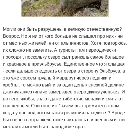
Могли они быть разрушены в великую отечественную?
Вопрос. Но я ни от кого больше не слышал про них - ни
от местных жителей, ни от альпинистов. Хотя повторюсь,
их сложно не заметить. А туристы там периодически
проходят, поскольку озеро сылтранкель самое большое
и красивое в приэльбрусье. Единственное что я слышал
- если дальше следовать от озера в сторону Эльбруса, а
это уже совсем трудный маршрут через ледники и
хребты, то можно выйти за один день к снежной долине
джикиуганкез (иначе замерзшее озеро джикаученькез. И
вот его, якобы, знают даже тибетские монахи и считают
священным. Они говорят "зачем вы стремитесь к нам,
когда у вас под носом такая реликвия находится? Вроде
бы озеро сылтранкель тоже считалось священным и эти
мегалиты могли быть наподобие врат.