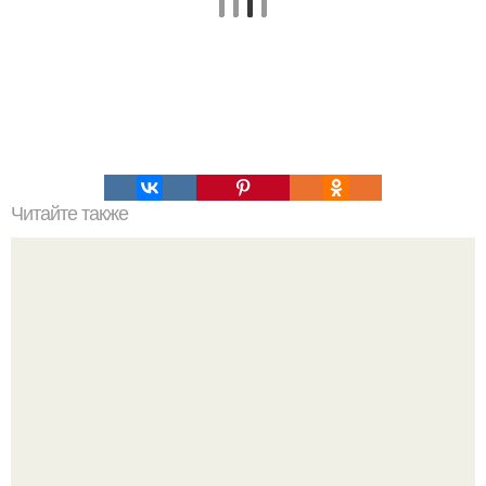
Читайте также
Организаторы гонок беспилотных автомобилей
Roborace впервые продемонстрировали дизайн машин
(фото видео).