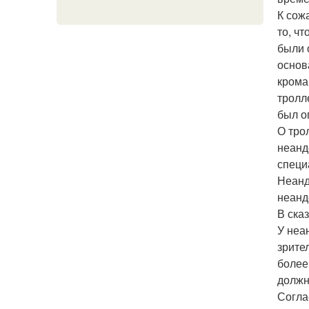
К сож
то, ч
были 
основ
крома
тролл
был о
О тро
неанд
специ
Неанд
неанд
В ска
У неа
зрите
более
должн
Согла