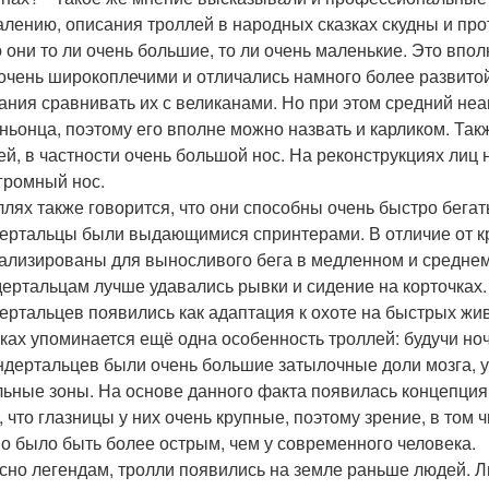
алению, описания троллей в народных сказках скудны и про
то они то ли очень большие, то ли очень маленькие. Это вп
очень широкоплечими и отличались намного более развитой,
ания сравнивать их с великанами. Но при этом средний не
ньонца, поэтому его вполне можно назвать и карликом. Та
ей, в частности очень большой нос. На реконструкциях лиц 
громный нос.
ллях также говорится, что они способны очень быстро бегать
ертальцы были выдающимися спринтерами. В отличие от к
ализированы для выносливого бега в медленном и среднем 
ертальцам лучше удавались рывки и сидение на корточках.
ертальцев появились как адаптация к охоте на быстрых жив
зках упоминается ещё одна особенность троллей: будучи но
ндертальцев были очень большие затылочные доли мозга, 
льные зоны. На основе данного факта появилась концепция
, что глазницы у них очень крупные, поэтому зрение, в том
о было быть более острым, чем у современного человека.
сно легендам, тролли появились на земле раньше людей. Лю