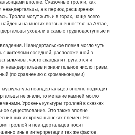
маньонцами вполне. Сказочные тролли, как
ли неандертальцы, а в период расширения
. Тролли могут жить и в горах, чаще всего
найдены на многих возвышенностях: на Алтае,
андертальцы уходили в самые труднодоступные и
и владения. Неандертальское племя могло чуть
сь с жителями соседней, расположенной в
 вспыльчивы, часто скандалят, ругаются и
оля неандертальцев и значительное число травм,
нный (по сравнению с кроманьонцами)
я мускулатура неандертальцев вполне подходит
ертальцы не знали, то метание камней могло
еменами. Уровень культуры троллей в сказках
вное существование. Это также вполне
теснивших их кроманьонских племён. Но
твия троллей и неандертальцев носят
ршенно иные интерпретации тех же фактов.