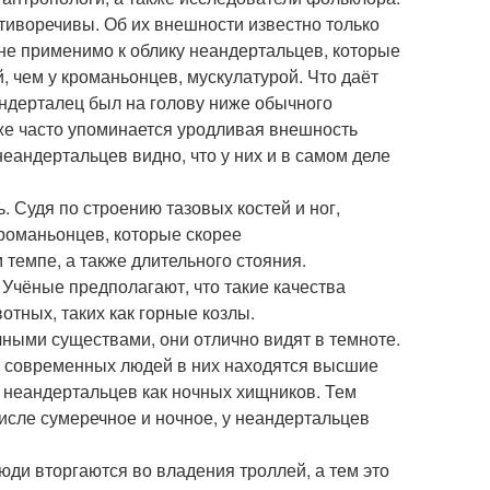
тиворечивы. Об их внешности известно только
олне применимо к облику неандертальцев, которые
 чем у кроманьонцев, мускулатурой. Что даёт
андерталец был на голову ниже обычного
кже часто упоминается уродливая внешность
неандертальцев видно, что у них и в самом деле
. Судя по строению тазовых костей и ног,
романьонцев, которые скорее
темпе, а также длительного стояния.
 Учёные предполагают, что такие качества
отных, таких как горные козлы.
чными существами, они отлично видят в темноте.
у современных людей в них находятся высшие
 неандертальцев как ночных хищников. Тем
 числе сумеречное и ночное, у неандертальцев
ди вторгаются во владения троллей, а тем это