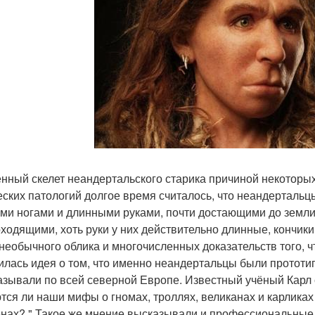
нный скелет неандертальского старика причиной некоторых
еских патологий долгое время считалось, что неандертал
ми ногами и длинными руками, почти достающими до земл
ходящими, хоть руки у них действительно длинные, кончики
 необычного облика и многочисленных доказательств того, 
илась идея о том, что именно неандертальцы были прототип
азывали по всей северной Европе. Известный учёный Карл с
тся ли наши мифы о гномах, троллях, великанах и карликах
нах? " Такое же мнение высказывали и профессиональные 