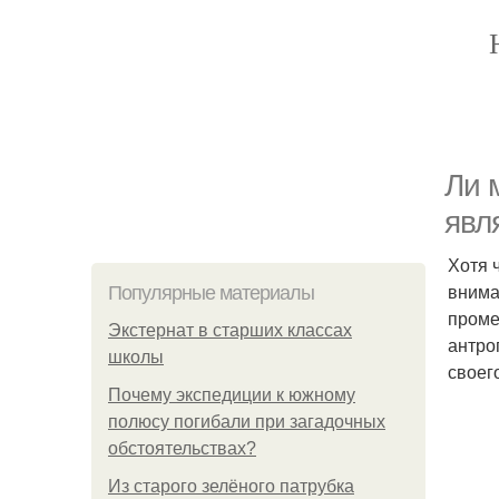
Ли 
явл
Хотя 
внима
Популярные материалы
проме
Экстернат в старших классах
антро
школы
своег
Почему экспедиции к южному
полюсу погибали при загадочных
обстоятельствах?
Из старого зелёного патрубка