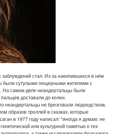
 заблуждений стал. Из-за накопившихся в нём
ьцы были сутулыми пещерными жителями с
и. На самом деле неандертальцы были
 пальцев доставали до колен.
что неандертальцы не брезговали людоедством,
ом образов троллей в сказках, которые
аган в 1977 году написал: "иногда я думаю: не
 генетической или культурной памятью о тех
антропологи, а также исследователи фольклора.