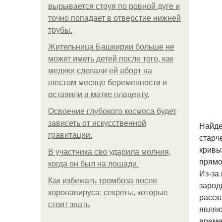
вырывается струя по ровной дуге и
точно попадает в отверстие нижней
трубы.
Жительница Башкирии больше не
может иметь детей после того, как
медики сделали ей аборт на
шестом месяце беременности и
оставили в матке плаценту.
Освоение глубокого космоса будет
зависеть от искусственной
Найде
гравитации.
старч
кривы
В участника сво ударила молния,
прямо
когда он был на лошади.
Из-за
Как избежать тромбоза после
зарод
коронавируса: секреты, которые
расск
стоит знать
являю
време