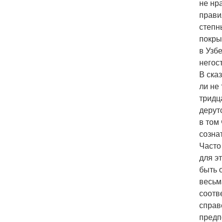
не нр
прави
степн
покры
в Узб
негос
В ска
ли не
тридц
дерут
в том
созна
Часто
для э
быть 
весьм
соотв
справ
предп