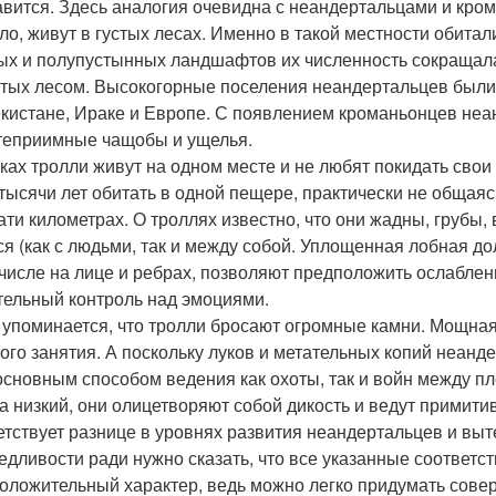
авится. Здесь аналогия очевидна с неандертальцами и кро
ло, живут в густых лесах. Именно в такой местности обита
ых и полупустынных ландшафтов их численность сокращалась
тых лесом. Высокогорные поселения неандертальцев были 
екистане, Ираке и Европе. С появлением кроманьонцев не
теприимные чащобы и ущелья.
зках тролли живут на одном месте и не любят покидать сво
 тысячи лет обитать в одной пещере, практически не общая
ати километрах. О троллях известно, что они жадны, грубы,
ся (как с людьми, так и между собой. Уплощенная лобная д
 числе на лице и ребрах, позволяют предположить ослабле
тельный контроль над эмоциями.
 упоминается, что тролли бросают огромные камни. Мощна
того занятия. А поскольку луков и метательных копий неанд
основным способом ведения как охоты, так и войн между пл
а низкий, они олицетворяют собой дикость и ведут примити
етствует разнице в уровнях развития неандертальцев и вы
едливости ради нужно сказать, что все указанные соответс
оложительный характер, ведь можно легко придумать сове