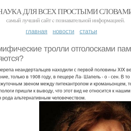
НАУКА ДЛЯ ВСЕХ ПРОСТЫМИ СЛОВАМ
самый лучший сайт c познавательной информацией.
главная
новости
статьи
мифические тролли отголосками пам
яются?
черепа неандертальцев находили с первой половины XIX ве
ние, только в 1908 году, в пещере Ла- Шапель - о - сен. В 
жуточным звеном между питекантропом и кроманьонцем, т
пологи пришли к выводу, что этот вид не относится к нашим
о рода альтернативным человечеством.