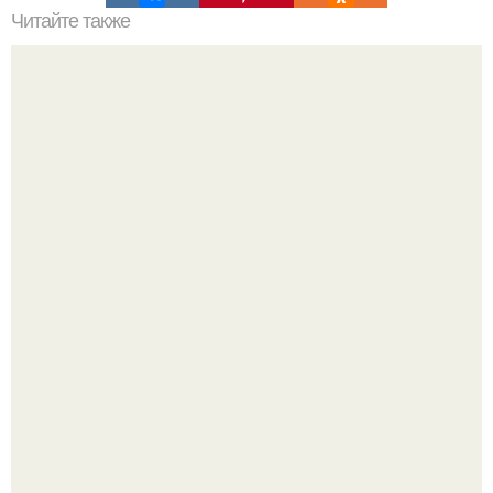
Читайте также
Полярная звезда, как найти на небе. Полярная звезда:
10 фактов о самой известной звезде ночного неба.
Российские ученые из нии имени Семашко выяснили:
скорость старения напрямую зависит от состояния