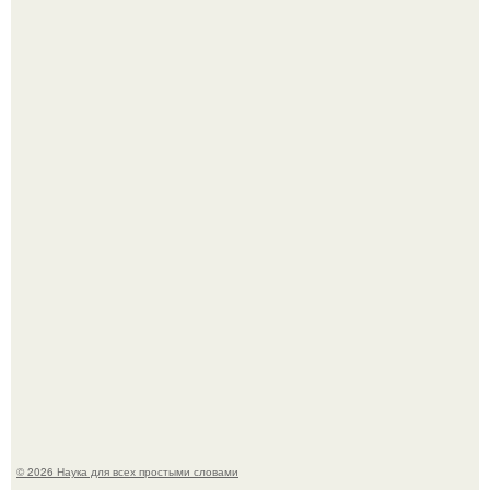
Mуж жену в Москве из-за ревности зарезал.
Мистические тайны кельнского собора.
© 2026 Наука для всех простыми словами