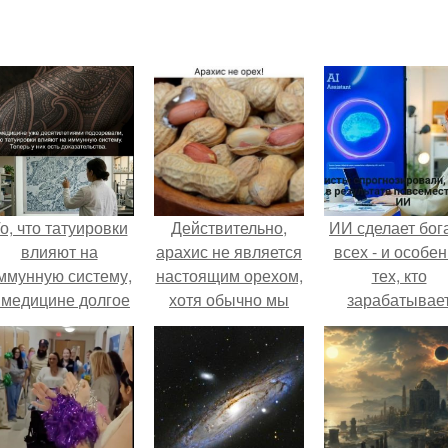
о, что татуировки
Действительно,
ИИ сделает бог
влияют на
арахис не является
всех - и особе
ммунную систему,
настоящим орехом,
тех, кто
 медицине долгое
хотя обычно мы
зарабатывае
время
называем его
меньше всего
рассматривалось
арахисовым
ишь как гипотеза.
орехом.