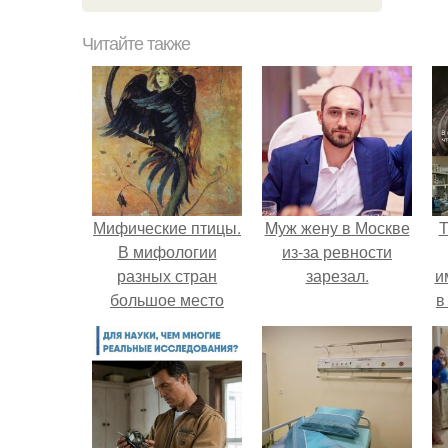
Читайте также
Мифические птицы.
Mуж жену в Москве
Т
В мифологии
из-за ревности
разных стран
зарезал.
и
большое место
в
занимают образы
птиц.
л