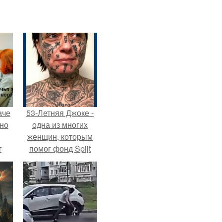
аче
53-Летняя Джоке -
нно
одна из многих
женщин, которым
т
помог фонд Spijt
.
van Tattoo,
основанный в
Роттердаме.