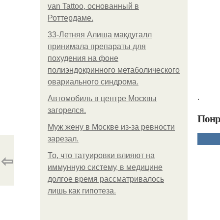
van Tattoo, основанный в
Роттердаме.
33-Летняя Алиша макдугалл
принимала препараты для
похудения на фоне
полиэндокринного метаболического
овариального синдрома.
.
Автомобиль в центре Москвы
загорелся.
Понр
Mуж жену в Москве из-за ревности
зарезал.
⇦
То, что татуировки влияют на
иммунную систему, в медицине
долгое время рассматривалось
лишь как гипотеза.