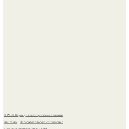
Голливуд умеет не только играть роли, но и болеть по-
настоящему.
В участника сво ударила молния, когда он был на
лошади.
© 2026 Наука для всех простыми словами
Контакты
Пользовательское соглашение
Политика конфидециальности