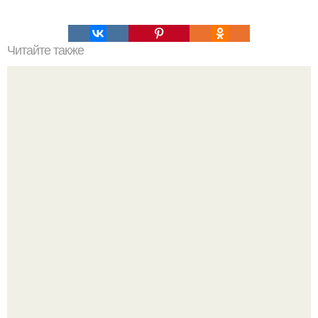
Читайте также
Как Европа египетские пирамиды открыла.