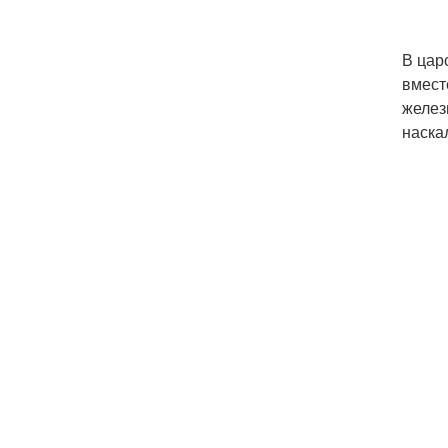
В цар
вмест
желез
наска