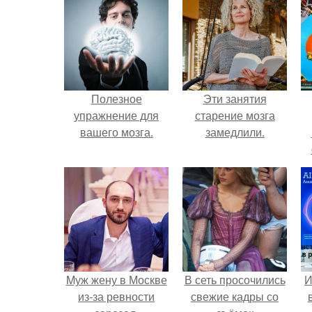
Полезное
Эти занятия
упражнение для
старение мозга
вашего мозга.
замедлили.
Mуж жену в Москве
В сеть просочились
И
из-за ревности
свежие кадры со