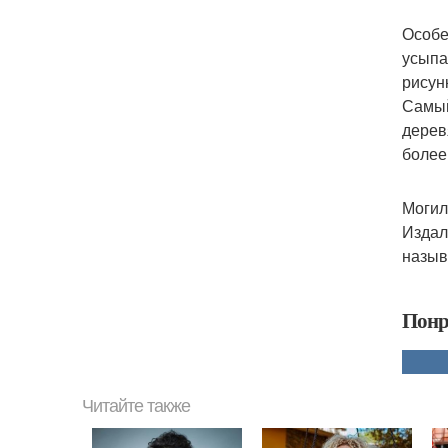
Особе
усыпа
рисун
Самый
дерев
более
Могил
Издал
назыв
Понр
Читайте также