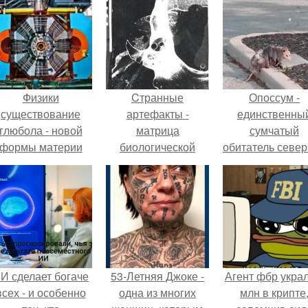
Физики
Cтранные
Опоссум -
существование
артефакты -
единственны
глюбола - новой
матрица
сумчатый
формы материи
биологической
обитатель севе
подтвердили.
жизни?
америки.
И сделает богаче
53-Летняя Джоке -
Агент фбр украл
всех - и особенно
одна из многих
млн в крипте