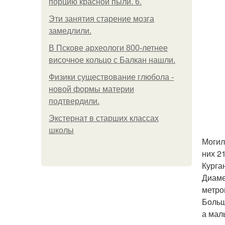
порцию красной пыли. 6.
Эти занятия старение мозга
замедлили.
В Пскове археологи 800-летнее
височное кольцо с Балкан нашли.
Физики существование глюбола -
новой формы материи
подтвердили.
Экстернат в старших классах
школы
Могил
них 2
Курга
Диаме
метров
Больш
а мал