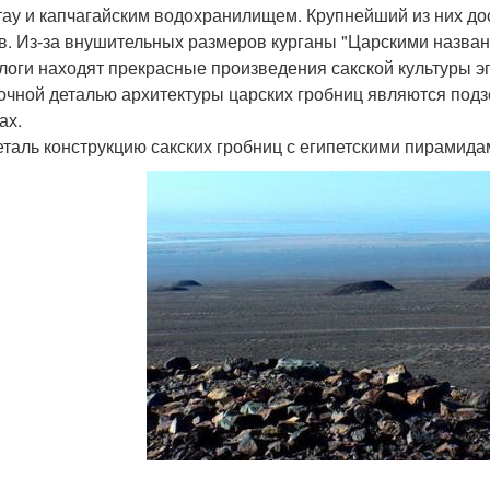
тау и капчагайским водохранилищем. Крупнейший из них дос
в. Из-за внушительных размеров курганы "Царскими названы
логи находят прекрасные произведения сакской культуры эп
очной деталью архитектуры царских гробниц являются под
ах.
еталь конструкцию сакских гробниц с египетскими пирамида