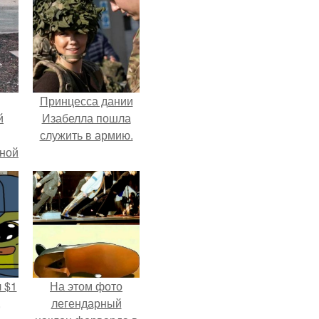
Принцесса дании
й
Изабелла пошла
служить в армию.
рной
 $1
На этом фото
,
легендарный