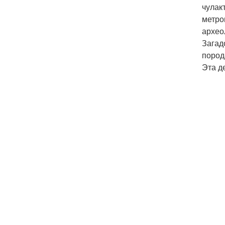
чулак
метро
архео
Загад
пород
Эта д