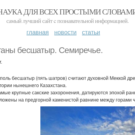
НАУКА ДЛЯ ВСЕХ ПРОСТЫМИ СЛОВАМ
самый лучший сайт c познавательной информацией.
главная
новости
статьи
ганы бесшатыр. Семиречье.
.
поль бесшатыр (пять шатров) считают духовной Меккой древн
тории нынешнего Казахстана.
мые крупные сакские захоронения, датируются эпохой раннего 
ложены на предгорной каменистой равнине между горами ч