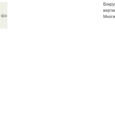
Вокру
верти
⇦
Многи