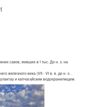
И
их саков, живших в I тыс. До н. э. на
железного века (VII - VI в. в. до н. э. .
улактау и капчагайским водохранилищем.