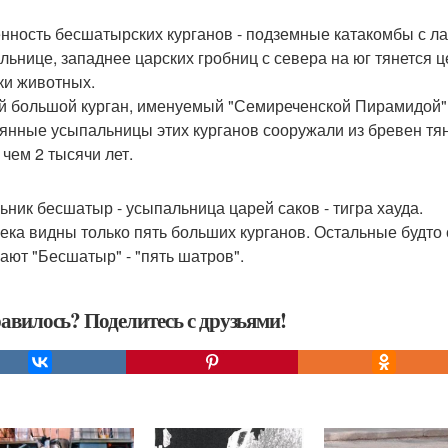
нность бесшатырских курганов - подземные катакомбы с лаб
льнице, западнее царских гробниц с севера на юг тянется ц
ки животных.
 большой курган, именуемый "Семиреченской Пирамидой", 
янные усыпальницы этих курганов сооружали из бревен тян
 чем 2 тысячи лет.
ьник бесшатыр - усыпальница царей саков - тигра хауда.
ека видны только пять больших курганов. Остальные будто 
ают "Бесшатыр" - "пять шатров".
авилось? Поделитесь с друзьями!